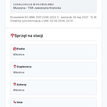
LOKALIZACJA W POZWOLENIU
Muszyna - TSR Jaworzyna Krynicka
Pozwolenie DC.WML.5101.2296.2022.3 · ważne do 26 maj 2027 · 15 W.
Ostatnia synchronizacja z UKE: 02.06.2026, 20:01.
settings_input_antenna
Sprzęt na stacji
radio
Radia
Wkrótce
settings_input_hdmi
Duplexery
Wkrótce
settings_input_antenna
Anteny
Wkrótce
electrical_services
Inne