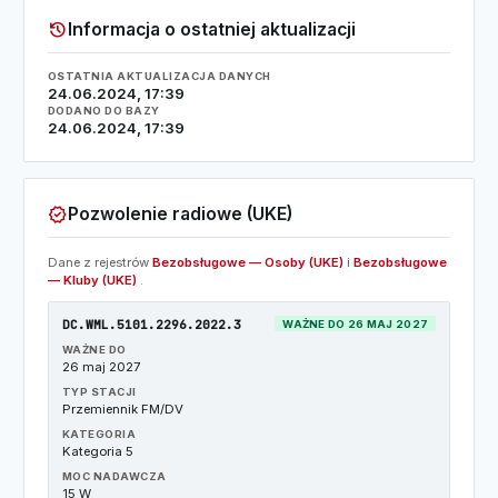
history
Informacja o ostatniej aktualizacji
OSTATNIA AKTUALIZACJA DANYCH
24.06.2024, 17:39
DODANO DO BAZY
24.06.2024, 17:39
verified
Pozwolenie radiowe (UKE)
Dane z rejestrów
Bezobsługowe — Osoby (UKE)
i
Bezobsługowe
— Kluby (UKE)
.
DC.WML.5101.2296.2022.3
WAŻNE DO 26 MAJ 2027
WAŻNE DO
26 maj 2027
TYP STACJI
Przemiennik FM/DV
KATEGORIA
Kategoria 5
MOC NADAWCZA
15 W