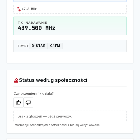
swap_horiz
+7.6 MHz
TX · NADAWANIE
439.500 MHz
D-STAR
C4FM
TRYBY
how_to_vote
Status według społeczności
Czy przemiennik działa?
thumb_up
thumb_down
Brak zgłoszeń — bądź pierwszy.
Informacje pochodzą od społeczności i nie są weryfikowane.