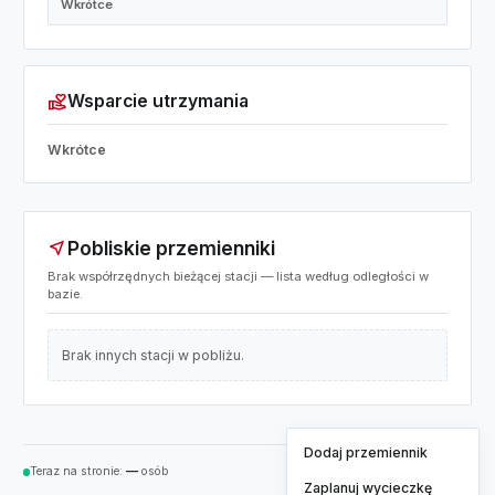
Wkrótce
volunteer_activism
Wsparcie utrzymania
Wkrótce
Pobliskie przemienniki
near_me
Brak współrzędnych bieżącej stacji — lista według odległości w
bazie.
Brak innych stacji w pobliżu.
Dodaj przemiennik
Teraz na stronie:
—
osób
Zaplanuj wycieczkę