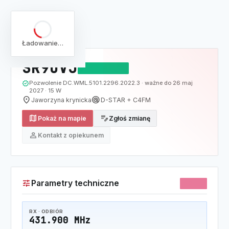
arrow_back
Pełna lista
Mapa
/
Lista
/
SR9UVJ
Ładowanie…
SR9UVJ
DZIAŁAJĄCY
verified
Pozwolenie DC.WML.5101.2296.2022.3 · ważne do 26 maj
2027 · 15 W
location_on
radar
Jaworzyna krynicka
D-STAR + C4FM
map
edit_note
Pokaż na mapie
Zgłoś zmianę
person
Kontakt z opiekunem
tune
Parametry techniczne
70CM
RX · ODBIÓR
431.900 MHz