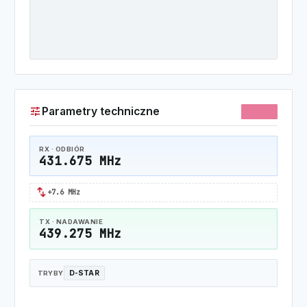
tune
Parametry techniczne
70CM
RX · ODBIÓR
431.675 MHz
swap_horiz
+7.6 MHz
TX · NADAWANIE
439.275 MHz
D-STAR
TRYBY