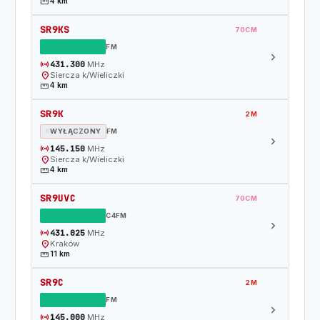
straighten
4 km
SR9KS
70CM
DZIAŁAJĄCY
FM
chevron_right
sensors
431.300
MHz
location_on
Siercza k/Wieliczki
straighten
4 km
SR9K
2M
WYŁĄCZONY
FM
chevron_right
sensors
145.150
MHz
location_on
Siercza k/Wieliczki
straighten
4 km
SR9UVC
70CM
DZIAŁAJĄCY
C4FM
chevron_right
sensors
431.025
MHz
location_on
Kraków
straighten
11 km
SR9C
2M
DZIAŁAJĄCY
FM
chevron_right
sensors
145.000
MHz