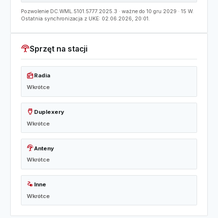
Pozwolenie DC.WML.5101.5777.2025.3 · ważne do 10 gru 2029 · 15 W.
Ostatnia synchronizacja z UKE: 02.06.2026, 20:01.
settings_input_antenna
Sprzęt na stacji
radio
Radia
Wkrótce
settings_input_hdmi
Duplexery
Wkrótce
settings_input_antenna
Anteny
Wkrótce
electrical_services
Inne
Wkrótce