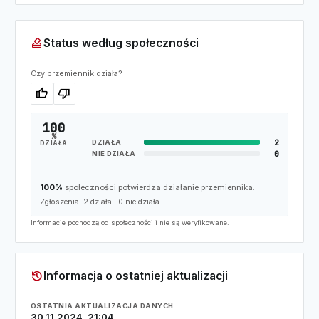
how_to_vote
Status według społeczności
Czy przemiennik działa?
thumb_up
thumb_down
100
%
2
DZIAŁA
DZIAŁA
0
NIE DZIAŁA
100%
społeczności potwierdza działanie przemiennika.
Zgłoszenia:
2
działa ·
0
nie działa
Informacje pochodzą od społeczności i nie są weryfikowane.
history
Informacja o ostatniej aktualizacji
OSTATNIA AKTUALIZACJA DANYCH
30.11.2024, 21:04