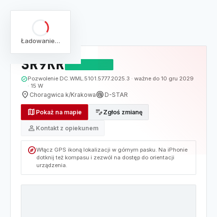
arrow_back
Pełna lista
Mapa
/
Lista
/
SR9KR
Ładowanie…
SR9KR
DZIAŁAJĄCY
verified
Pozwolenie DC.WML.5101.5777.2025.3 · ważne do 10 gru 2029
· 15 W
location_on
radar
Choragwica k/Krakowa
D-STAR
map
edit_note
Pokaż na mapie
Zgłoś zmianę
person
Kontakt z opiekunem
explore
Włącz GPS ikoną lokalizacji w górnym pasku. Na iPhonie
dotknij też kompasu i zezwól na dostęp do orientacji
urządzenia.