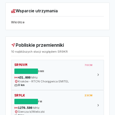
volunteer_activism
Wsparcie utrzymania
Wkrótce
Pobliskie przemienniki
near_me
10 najbliższych stacji względem SR9KR
SR9UVM
70CM
DZIAŁAJĄCY
DMR
chevron_right
sensors
431.800
MHz
location_on
Kraków - RTCN Chorągwica EMITEL
straighten
0 km
SR9LK
23CM
DZIAŁAJĄCY
FM
chevron_right
sensors
1270.500
MHz
location_on
Siercza k/Wieliczki