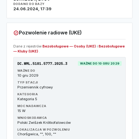
DODANO DO BAZY
24.06.2024, 17:39
verified
Pozwolenie radiowe (UKE)
Dane z rejestrów
Bezobsługowe — Osoby (UKE)
i
Bezobsługowe
— Kluby (UKE)
.
DC.WML.5101.5777.2025.3
WAŻNE DO 10 GRU 2029
WAŻNE DO
10 gru 2029
TYP STACJI
Przemiennik cyfrowy
KATEGORIA
Kategoria 5
MOC NADAWCZA
15 W
WNIOSKODAWCA
Polski Zwišzek Krótkofalowców
LOKALIZACJA W POZWOLENIU
Choršgwica, "", 100, ""