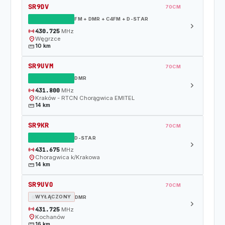
SR9DV
70CM
DZIAŁAJĄCY
FM + DMR + C4FM + D-STAR
chevron_right
sensors
430.725
MHz
location_on
Węgrzce
straighten
10 km
SR9UVM
70CM
DZIAŁAJĄCY
DMR
chevron_right
sensors
431.800
MHz
location_on
Kraków - RTCN Chorągwica EMITEL
straighten
14 km
SR9KR
70CM
DZIAŁAJĄCY
D-STAR
chevron_right
sensors
431.675
MHz
location_on
Choragwica k/Krakowa
straighten
14 km
SR9UVO
70CM
WYŁĄCZONY
DMR
chevron_right
sensors
431.725
MHz
location_on
Kochanów
straighten
16 km