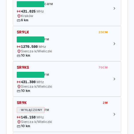
DZIAŁAJĄCY
C4FM
chevron_right
sensors
431.025
MHz
location_on
Kraków
straighten
6 km
SR9LK
23CM
DZIAŁAJĄCY
FM
chevron_right
sensors
1270.500
MHz
location_on
Siercza k/Wieliczki
straighten
10 km
SR9KS
70CM
DZIAŁAJĄCY
FM
chevron_right
sensors
431.300
MHz
location_on
Siercza k/Wieliczki
straighten
10 km
SR9K
2M
WYŁĄCZONY
FM
chevron_right
sensors
145.150
MHz
location_on
Siercza k/Wieliczki
straighten
10 km