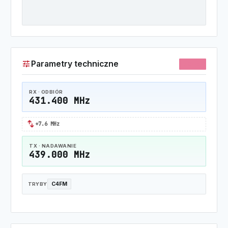
tune
Parametry techniczne
70CM
RX · ODBIÓR
431.400 MHz
swap_horiz
+7.6 MHz
TX · NADAWANIE
439.000 MHz
C4FM
TRYBY