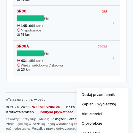
SR9C
2M
DZIAŁAJĄCY
FM
chevron_right
sensors
145.000
MHz
location_on
Niepołomice
straighten
18 km
SR9OA
70CM
DZIAŁAJĄCY
FM
chevron_right
sensors
431.150
MHz
location_on
Wieża widokowa Dąbrowa
straighten
23 km
Dodaj przemiennik
Teraz na stronie:
—
osób
Zaplanuj wycieczkę
© 2024–2026
PRZEMIENNIKI.eu
·
Baza Przemienników
Krótkofalarskich
·
Polityka prywatności
Aktualności
Wojtek Jakieła / SQ8W
Stworzył, utrzymuje i obsługuje
. Dane przemienników
O projekcie
znajdujące się w bazie są i będą własnością społeczności oraz w pełni
ogólnodostępne. Wszelkie prawa dotyczące autorskich fragmentów kodu