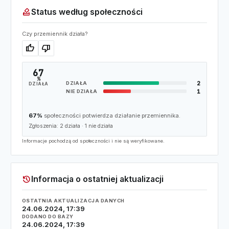
how_to_vote
Status według społeczności
Czy przemiennik działa?
thumb_up
thumb_down
67
%
2
DZIAŁA
DZIAŁA
1
NIE DZIAŁA
67%
społeczności potwierdza działanie przemiennika.
Zgłoszenia:
2
działa ·
1
nie działa
Informacje pochodzą od społeczności i nie są weryfikowane.
history
Informacja o ostatniej aktualizacji
OSTATNIA AKTUALIZACJA DANYCH
24.06.2024, 17:39
DODANO DO BAZY
24.06.2024, 17:39