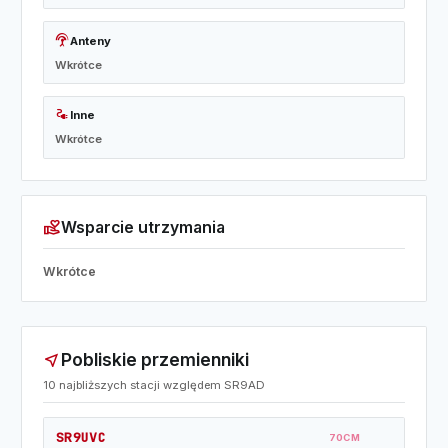
settings_input_antenna
Anteny
Wkrótce
electrical_services
Inne
Wkrótce
volunteer_activism
Wsparcie utrzymania
Wkrótce
Pobliskie przemienniki
near_me
10 najbliższych stacji względem SR9AD
SR9UVC
70CM