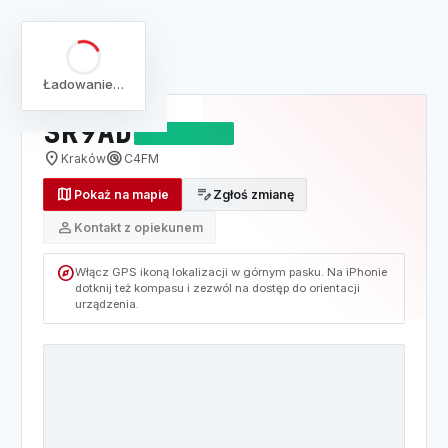
arrow_back
Pełna lista
Mapa
/
Lista
/
SR9AD
Ładowanie…
SR9AD
DZIAŁAJĄCY
location_on
radar
Kraków
C4FM
map
edit_note
Pokaż na mapie
Zgłoś zmianę
person
Kontakt z opiekunem
explore
Włącz GPS ikoną lokalizacji w górnym pasku. Na iPhonie
dotknij też kompasu i zezwól na dostęp do orientacji
urządzenia.