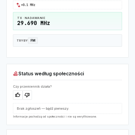
swap_horiz
+0.1 MHz
TX · NADAWANIE
29.690 MHz
FM
TRYBY
how_to_vote
Status według społeczności
Czy przemiennik działa?
thumb_up
thumb_down
Brak zgłoszeń — bądź pierwszy.
Informacje pochodzą od społeczności i nie są weryfikowane.