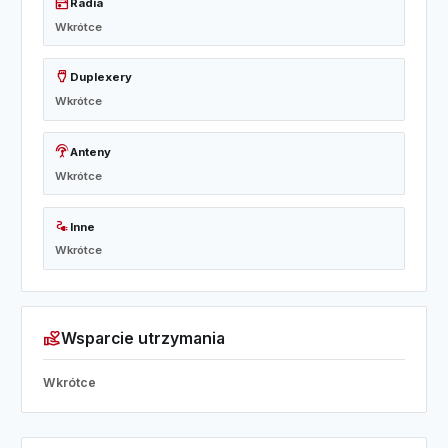
radio
Radia
Wkrótce
settings_input_hdmi
Duplexery
Wkrótce
settings_input_antenna
Anteny
Wkrótce
electrical_services
Inne
Wkrótce
volunteer_activism
Wsparcie utrzymania
Wkrótce