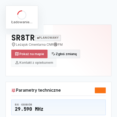
arrow_back
Pełna lista
Mapa
/
Lista
/
SR8TR
Ładowanie…
SR8TR
PLANOWANY
location_on
radar
Leżajsk Cmentarna CNR
FM
map
edit_note
Pokaż na mapie
Zgłoś zmianę
person
Kontakt z opiekunem
tune
Parametry techniczne
10M
RX · ODBIÓR
29.590 MHz