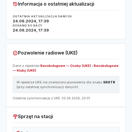
history
Informacja o ostatniej aktualizacji
OSTATNIA AKTUALIZACJA DANYCH
24.06.2024, 17:39
DODANO DO BAZY
24.06.2024, 17:39
verified
Pozwolenie radiowe (UKE)
Dane z rejestrów
Bezobsługowe — Osoby (UKE)
i
Bezobsługowe
— Kluby (UKE)
.
W rejestrze UKE nie znaleziono pozwolenia dla znaku
SR8TR
(przy ostatniej synchronizacji danych).
Ostatnia synchronizacja z UKE: 02.06.2026, 20:01.
settings_input_antenna
Sprzęt na stacji