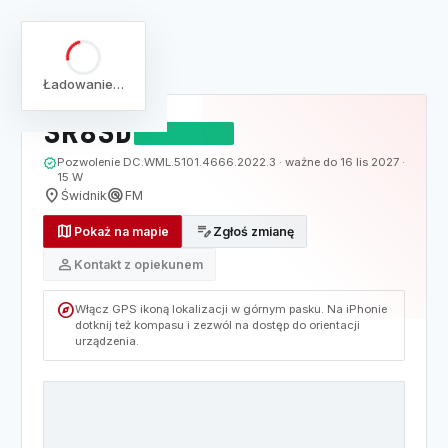
arrow_back
Pełna lista
Mapa
/
Lista
/
SR8SD
Ładowanie…
SR8SD
DZIAŁAJĄCY
verified
Pozwolenie DC.WML.5101.4666.2022.3 · ważne do 16 lis 2027 ·
15 W
location_on
radar
Świdnik
FM
map
edit_note
Pokaż na mapie
Zgłoś zmianę
person
Kontakt z opiekunem
explore
Włącz GPS ikoną lokalizacji w górnym pasku. Na iPhonie
dotknij też kompasu i zezwól na dostęp do orientacji
urządzenia.