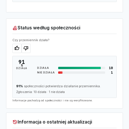
how_to_vote
Status według społeczności
Czy przemiennik działa?
thumb_up
thumb_down
91
%
10
DZIAŁA
DZIAŁA
1
NIE DZIAŁA
91%
społeczności potwierdza działanie przemiennika.
Zgłoszenia:
10
działa ·
1
nie działa
Informacje pochodzą od społeczności i nie są weryfikowane.
history
Informacja o ostatniej aktualizacji