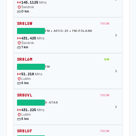
sensors
145.1125
MHz
location_on
Świdnik
straighten
0 km
SR8LSW
70CM
DZIAŁAJĄCY
FM + APCO-25 + FM-POLAND
chevron_right
sensors
431.425
MHz
location_on
Świdnik
straighten
1 km
SR8L6M
6M
DZIAŁAJĄCY
FM
chevron_right
sensors
51.210
MHz
location_on
Lublin
straighten
6 km
SR8UVL
70CM
DZIAŁAJĄCY
D-STAR
chevron_right
sensors
431.225
MHz
location_on
Lublin
straighten
6 km
SR8LUF
70CM