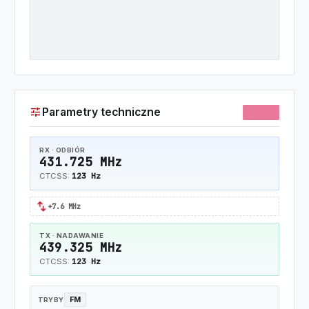
tune
Parametry techniczne
70CM
RX · ODBIÓR
431.725 MHz
123 Hz
CTCSS:
swap_horiz
+7.6 MHz
TX · NADAWANIE
439.325 MHz
123 Hz
CTCSS:
FM
TRYBY