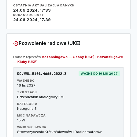
OSTATNIA AKTUALIZACJA DANYCH
24.06.2024, 17:39
DODANO DO BAZY
24.06.2024, 17:39
verified
Pozwolenie radiowe (UKE)
Dane z rejestrów
Bezobsługowe — Osoby (UKE)
i
Bezobsługowe
— Kluby (UKE)
.
DC.WML.5101.4666.2022.3
WAŻNE DO 16 LIS 2027
WAŻNE DO
16 lis 2027
TYP STACJI
Przemiennik analogowy FM
KATEGORIA
Kategoria 5
MOC NADAWCZA
15 W
WNIOSKODAWCA
Stowarzyszenie Krótkofalowców i Radioamatorów