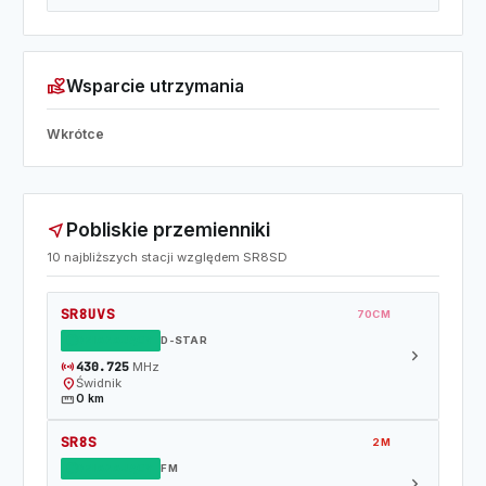
volunteer_activism
Wsparcie utrzymania
Wkrótce
Pobliskie przemienniki
near_me
10 najbliższych stacji względem SR8SD
SR8UVS
70CM
DZIAŁAJĄCY
D-STAR
chevron_right
sensors
430.725
MHz
location_on
Świdnik
straighten
0 km
SR8S
2M
DZIAŁAJĄCY
FM
chevron_right