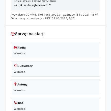
LOKALIZACJA W POZWOLENIU
widnik, ul.Jarzębinowa, 1, ""
Pozwolenie DC.WML.5101.4666.2022.3 · ważne do 16 lis 2027 · 15 W.
Ostatnia synchronizacja z UKE: 02.06.2026, 20:01.
settings_input_antenna
Sprzęt na stacji
radio
Radia
Wkrótce
settings_input_hdmi
Duplexery
Wkrótce
settings_input_antenna
Anteny
Wkrótce
electrical_services
Inne
Wkrótce