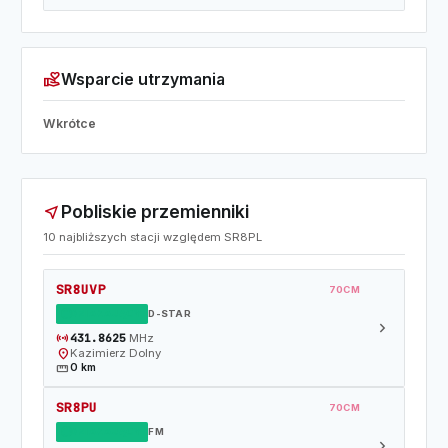
volunteer_activism
Wsparcie utrzymania
Wkrótce
Pobliskie przemienniki
near_me
10 najbliższych stacji względem SR8PL
SR8UVP
70CM
DZIAŁAJĄCY
D-STAR
chevron_right
sensors
431.8625
MHz
location_on
Kazimierz Dolny
straighten
0 km
SR8PU
70CM
DZIAŁAJĄCY
FM
chevron_right