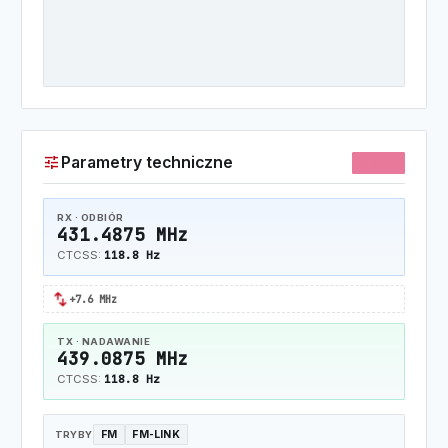
tune
Parametry techniczne
70CM
RX · ODBIÓR
431.4875 MHz
118.8 Hz
CTCSS:
swap_horiz
+7.6 MHz
TX · NADAWANIE
439.0875 MHz
118.8 Hz
CTCSS:
FM
FM-LINK
TRYBY