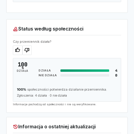
how_to_vote
Status według społeczności
Czy przemiennik działa?
thumb_up
thumb_down
100
%
4
DZIAŁA
DZIAŁA
0
NIE DZIAŁA
100%
społeczności potwierdza działanie przemiennika.
Zgłoszenia:
4
działa ·
0
nie działa
Informacje pochodzą od społeczności i nie są weryfikowane.
history
Informacja o ostatniej aktualizacji