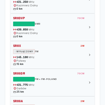
sensors
431.250
MHz
location_on
Kazimierz Dolny
straighten
0 km
SR8DVP
70CM
DZIAŁAJĄCY
DMR
chevron_right
sensors
430.850
MHz
location_on
Kazimierz Dolny
straighten
0 km
SR8X
2M
WYŁĄCZONY
FM
chevron_right
sensors
145.100
MHz
location_on
Puławy
straighten
15 km
SR8GDM
70CM
DZIAŁAJĄCY
FM + FM-POLAND
chevron_right
sensors
431.775
MHz
location_on
Garbów
straighten
25 km
SR8GA
2M