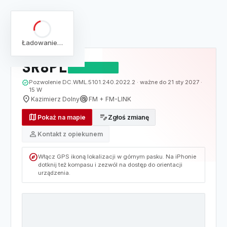
arrow_back
Pełna lista
Mapa
/
Lista
/
SR8PL
Ładowanie…
SR8PL
DZIAŁAJĄCY
verified
Pozwolenie DC.WML.5101.240.2022.2 · ważne do 21 sty 2027 ·
15 W
location_on
radar
Kazimierz Dolny
FM + FM-LINK
map
edit_note
Pokaż na mapie
Zgłoś zmianę
person
Kontakt z opiekunem
explore
Włącz GPS ikoną lokalizacji w górnym pasku. Na iPhonie
dotknij też kompasu i zezwól na dostęp do orientacji
urządzenia.