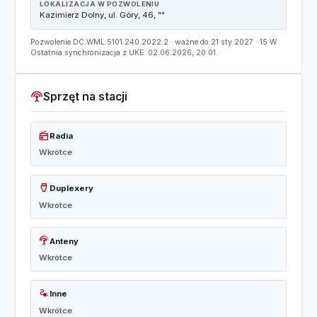
LOKALIZACJA W POZWOLENIU
Kazimierz Dolny, ul. Góry, 46, ""
Pozwolenie DC.WML.5101.240.2022.2 · ważne do 21 sty 2027 · 15 W.
Ostatnia synchronizacja z UKE: 02.06.2026, 20:01.
settings_input_antenna
Sprzęt na stacji
radio
Radia
Wkrótce
settings_input_hdmi
Duplexery
Wkrótce
settings_input_antenna
Anteny
Wkrótce
electrical_services
Inne
Wkrótce