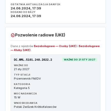
OSTATNIA AKTUALIZACJA DANYCH
24.06.2024, 17:39
DODANO DO BAZY
24.06.2024, 17:39
verified
Pozwolenie radiowe (UKE)
Dane z rejestrów
Bezobsługowe — Osoby (UKE)
i
Bezobsługowe
— Kluby (UKE)
.
DC.WML.5101.240.2022.2
WAŻNE DO 21 STY 2027
WAŻNE DO
21 sty 2027
TYP STACJI
Przemiennik FM/DV
KATEGORIA
Kategoria 5
MOC NADAWCZA
15 W
WNIOSKODAWCA
Polski Zwišzek Krótkofalowców