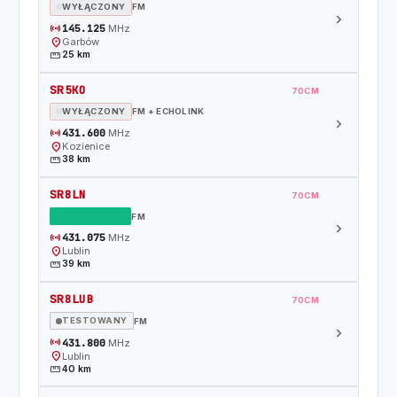
WYŁĄCZONY
FM
chevron_right
sensors
145.125
MHz
location_on
Garbów
straighten
25 km
SR5KO
70CM
WYŁĄCZONY
FM + ECHOLINK
chevron_right
sensors
431.600
MHz
location_on
Kozienice
straighten
38 km
SR8LN
70CM
DZIAŁAJĄCY
FM
chevron_right
sensors
431.075
MHz
location_on
Lublin
straighten
39 km
SR8LUB
70CM
TESTOWANY
FM
chevron_right
sensors
431.800
MHz
location_on
Lublin
straighten
40 km