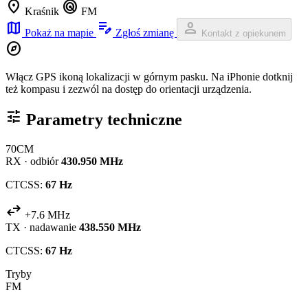
location_on
radar
Kraśnik
FM
map
edit_note
person
Pokaż na mapie
Zgłoś zmianę
Kontakt z opiekunem
explore
Włącz GPS ikoną lokalizacji w górnym pasku. Na iPhonie dotknij
też kompasu i zezwól na dostęp do orientacji urządzenia.
tune
Parametry techniczne
70CM
RX · odbiór
430.950 MHz
CTCSS:
67 Hz
swap_horiz
+7.6 MHz
TX · nadawanie
438.550 MHz
CTCSS:
67 Hz
Tryby
FM