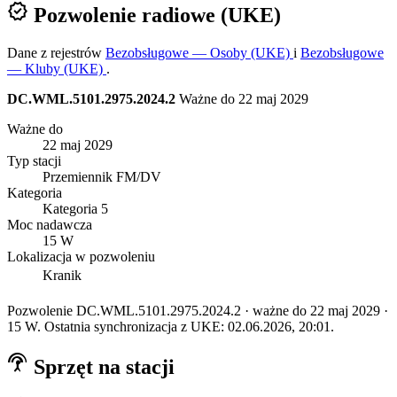
verified
Pozwolenie radiowe (UKE)
Dane z rejestrów
Bezobsługowe — Osoby (UKE)
i
Bezobsługowe
— Kluby (UKE)
.
DC.WML.5101.2975.2024.2
Ważne do 22 maj 2029
Ważne do
22 maj 2029
Typ stacji
Przemiennik FM/DV
Kategoria
Kategoria 5
Moc nadawcza
15 W
Lokalizacja w pozwoleniu
Kranik
Pozwolenie DC.WML.5101.2975.2024.2 · ważne do 22 maj 2029 ·
15 W. Ostatnia synchronizacja z UKE: 02.06.2026, 20:01.
settings_input_antenna
Sprzęt na stacji