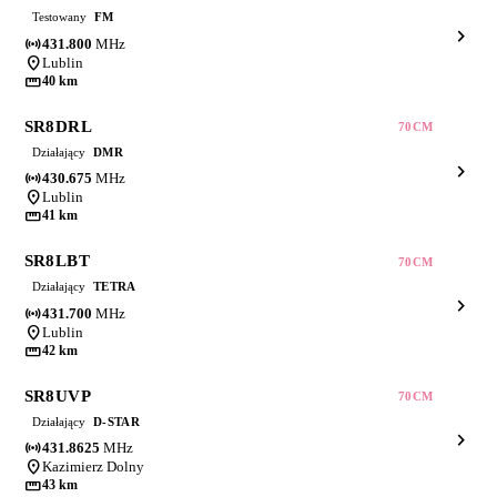
Testowany
FM
chevron_right
sensors
431.800
MHz
location_on
Lublin
straighten
40 km
SR8DRL
70CM
Działający
DMR
chevron_right
sensors
430.675
MHz
location_on
Lublin
straighten
41 km
SR8LBT
70CM
Działający
TETRA
chevron_right
sensors
431.700
MHz
location_on
Lublin
straighten
42 km
SR8UVP
70CM
Działający
D-STAR
chevron_right
sensors
431.8625
MHz
location_on
Kazimierz Dolny
straighten
43 km