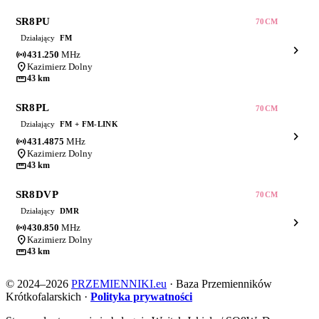
SR8PU
70CM
Działający
FM
chevron_right
sensors
431.250
MHz
location_on
Kazimierz Dolny
straighten
43 km
SR8PL
70CM
Działający
FM + FM-LINK
chevron_right
sensors
431.4875
MHz
location_on
Kazimierz Dolny
straighten
43 km
SR8DVP
70CM
Działający
DMR
chevron_right
sensors
430.850
MHz
location_on
Kazimierz Dolny
straighten
43 km
© 2024–2026
PRZEMIENNIKI.eu
·
Baza Przemienników
Krótkofalarskich
·
Polityka prywatności