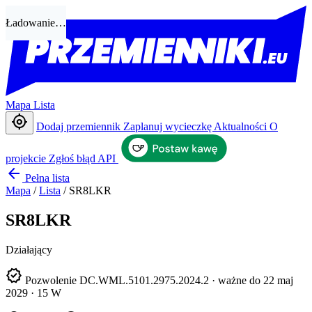
Ładowanie…
Mapa
Lista
my_location
Dodaj przemiennik
Zaplanuj wycieczkę
Aktualności
O
projekcie
Zgłoś błąd
API
arrow_back
Pełna lista
Mapa
/
Lista
/
SR8LKR
SR8LKR
Działający
verified
Pozwolenie DC.WML.5101.2975.2024.2 · ważne do 22 maj
2029 · 15 W