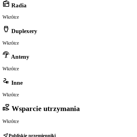
radio
Radia
Wkrótce
settings_input_hdmi
Duplexery
Wkrótce
settings_input_antenna
Anteny
Wkrótce
electrical_services
Inne
Wkrótce
volunteer_activism
Wsparcie utrzymania
Wkrótce
near_me
Pobliskie przemienniki