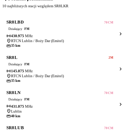
10 najbliższych stacji względem SR8LKR
SR8LBD
70CM
Działający
FM
chevron_right
sensors
430.975
MHz
location_on
RTCN Lublin / Boży Dar (Emitel)
straighten
35 km
SR8L
2M
Działający
FM
chevron_right
sensors
145.075
MHz
location_on
RTCN Lublin / Boży Dar (Emitel)
straighten
35 km
SR8LN
70CM
Działający
FM
chevron_right
sensors
431.075
MHz
location_on
Lublin
straighten
40 km
SR8LUB
70CM