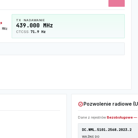
70CM
TX · NADAWANIE
horiz
439.000 MHz
 MHz
71.9 Hz
CTCSS:
verified
Pozwolenie radiowe (U
Dane z rejestrów
Bezobsługowe — 
DC.WML.5101.2568.2023.2
WAŻNE DO