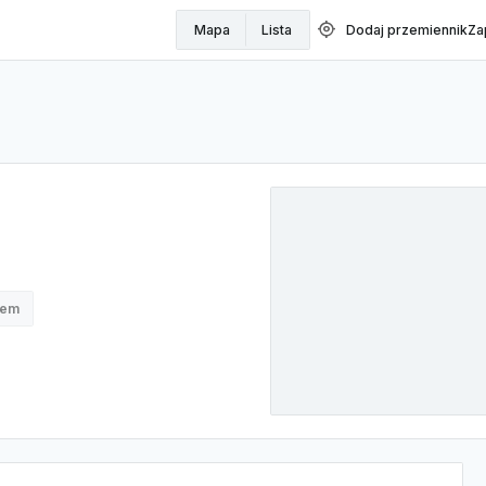
my_location
Mapa
Lista
Dodaj przemiennik
Za
nem