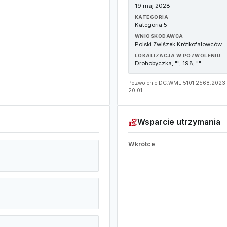
19 maj 2028
KATEGORIA
Kategoria 5
WNIOSKODAWCA
Polski Zwišzek Krótkofalowców
LOKALIZACJA W POZWOLENIU
Drohobyczka, "", 198, ""
Pozwolenie DC.WML.5101.2568.2023.2 
20:01.
volunteer_activism
Wsparcie utrzymania
Wkrótce