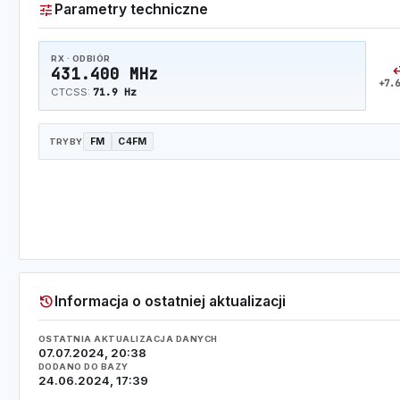
tune
Parametry techniczne
RX · ODBIÓR
swap_
431.400 MHz
+7.6
71.9 Hz
CTCSS:
FM
C4FM
TRYBY
history
Informacja o ostatniej aktualizacji
OSTATNIA AKTUALIZACJA DANYCH
07.07.2024, 20:38
DODANO DO BAZY
24.06.2024, 17:39