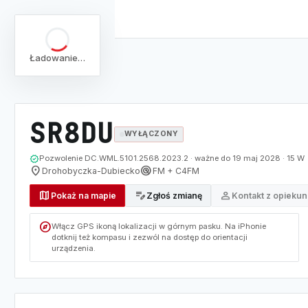
Ładowanie…
arrow_back
Pełna lista
Mapa
/
Lista
/
SR8DU
SR8DU
WYŁĄCZONY
verified
Pozwolenie DC.WML.5101.2568.2023.2 · ważne do 19 maj 2028 · 15 W
location_on
radar
Drohobyczka-Dubiecko
FM + C4FM
map
edit_note
person
Pokaż na mapie
Zgłoś zmianę
Kontakt z opieku
explore
Włącz GPS ikoną lokalizacji w górnym pasku. Na iPhonie
dotknij też kompasu i zezwól na dostęp do orientacji
urządzenia.