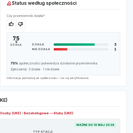
how_to_vote
Status według społeczności
Czy przemiennik działa?
thumb_up
thumb_down
75
%
3
DZIAŁA
DZIAŁA
1
NIE DZIAŁA
75%
społeczności potwierdza działanie przemiennika.
Zgłoszenia:
3
działa ·
1
nie działa
Informacje pochodzą od społeczności i nie są weryfikowane.
KE)
Osoby (UKE)
i
Bezobsługowe — Kluby (UKE)
.
WAŻNE DO 19 MAJ 2028
TYP STACJI