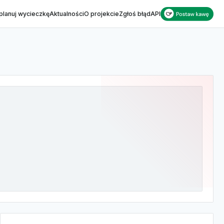
planuj wycieczkę
Aktualności
O projekcie
Zgłoś błąd
API