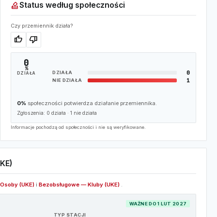
how_to_vote
Status według społeczności
Czy przemiennik działa?
thumb_up
thumb_down
0
%
0
DZIAŁA
DZIAŁA
1
NIE DZIAŁA
0%
społeczności potwierdza działanie przemiennika.
Zgłoszenia:
0
działa ·
1
nie działa
Informacje pochodzą od społeczności i nie są weryfikowane.
KE)
Osoby (UKE)
i
Bezobsługowe — Kluby (UKE)
.
WAŻNE DO 1 LUT 2027
TYP STACJI