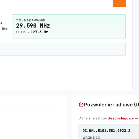
10M
TX · NADAWANIE
horiz
29.590 MHz
 MHz
127.3 Hz
CTCSS:
verified
Pozwolenie radiowe (U
Dane z rejestrów
Bezobsługowe — 
DC.WML.5101.381.2022.2
WAŻNE DO