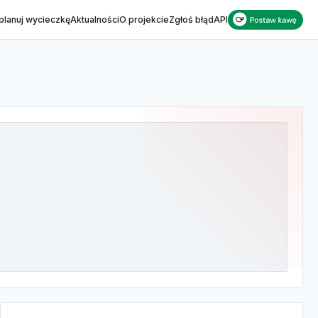
planuj wycieczkę
Aktualności
O projekcie
Zgłoś błąd
API