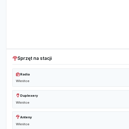
settings_input_antenna
Sprzęt na stacji
radio
Radia
Wkrótce
settings_input_hdmi
Duplexery
Wkrótce
settings_input_antenna
Anteny
Wkrótce