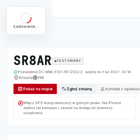
Ładowanie…
arrow_back
Pełna lista
Mapa
/
Lista
/
SR8AR
SR8AR
TESTOWANY
verified
Pozwolenie DC.WML.5101.381.2022.2 · ważne do 1 lut 2027 · 50 W
location_on
radar
Krosno
FM
map
edit_note
person
Pokaż na mapie
Zgłoś zmianę
Kontakt z opieku
explore
Włącz GPS ikoną lokalizacji w górnym pasku. Na iPhonie
dotknij też kompasu i zezwól na dostęp do orientacji
urządzenia.