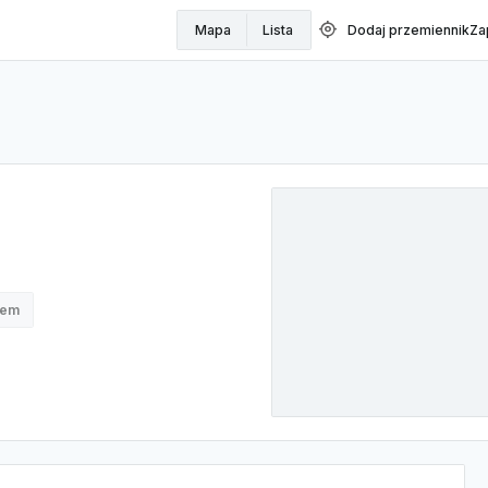
my_location
Mapa
Lista
Dodaj przemiennik
Za
nem