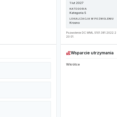
1 lut 2027
KATEGORIA
Kategoria 5
LOKALIZACJA W POZWOLENIU
Krosno
Pozwolenie DC.WML.5101.381.2022.2 ·
20:01.
volunteer_activism
Wsparcie utrzymania
Wkrótce