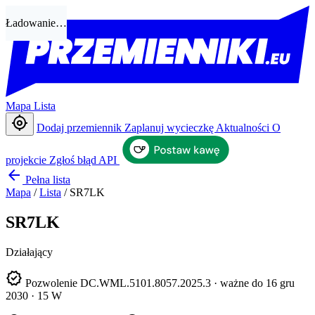
Ładowanie…
Mapa
Lista
my_location
Dodaj przemiennik
Zaplanuj wycieczkę
Aktualności
O
projekcie
Zgłoś błąd
API
arrow_back
Pełna lista
Mapa
/
Lista
/
SR7LK
SR7LK
Działający
verified
Pozwolenie DC.WML.5101.8057.2025.3 · ważne do 16 gru
2030 · 15 W