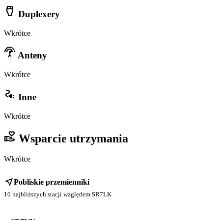
settings_input_hdmi
Duplexery
Wkrótce
settings_input_antenna
Anteny
Wkrótce
electrical_services
Inne
Wkrótce
volunteer_activism
Wsparcie utrzymania
Wkrótce
near_me
Pobliskie przemienniki
10 najbliższych stacji względem SR7LK