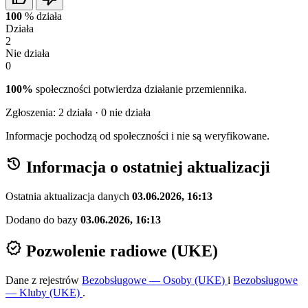
100
%
działa
Działa
2
Nie działa
0
100%
społeczności potwierdza działanie przemiennika.
Zgłoszenia:
2
działa ·
0
nie działa
Informacje pochodzą od społeczności i nie są weryfikowane.
history
Informacja o ostatniej aktualizacji
Ostatnia aktualizacja danych
03.06.2026, 16:13
Dodano do bazy
03.06.2026, 16:13
verified
Pozwolenie radiowe (UKE)
Dane z rejestrów
Bezobsługowe — Osoby (UKE)
i
Bezobsługowe
— Kluby (UKE)
.