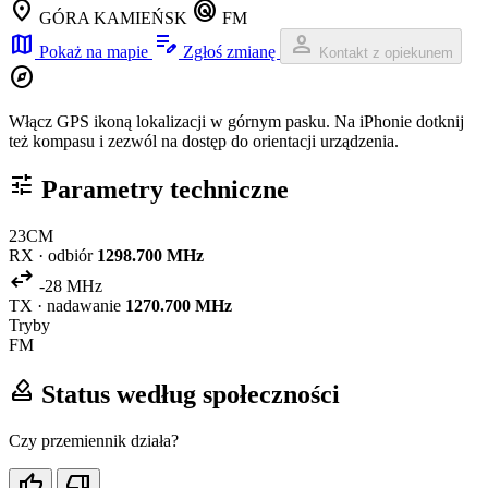
location_on
radar
GÓRA KAMIEŃSK
FM
map
edit_note
person
Pokaż na mapie
Zgłoś zmianę
Kontakt z opiekunem
explore
Włącz GPS ikoną lokalizacji w górnym pasku. Na iPhonie dotknij
też kompasu i zezwól na dostęp do orientacji urządzenia.
tune
Parametry techniczne
23CM
RX · odbiór
1298.700 MHz
swap_horiz
-28 MHz
TX · nadawanie
1270.700 MHz
Tryby
FM
how_to_vote
Status według społeczności
Czy przemiennik działa?
thumb_up
thumb_down