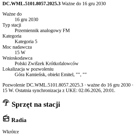
DC.WML.5101.8057.2025.3
Ważne do 16 gru 2030
Ważne do
16 gru 2030
Typ stacji
Przemiennik analogowy FM
Kategoria
Kategoria 5
Moc nadawcza
15 W
Wnioskodawca
Polski Zwišzek Krótkofalowców
Lokalizacja w pozwoleniu
Góra Kamieńsk, obiekt Emitel, "", ""
Pozwolenie DC.WML.5101.8057.2025.3 · ważne do 16 gru 2030 ·
15 W. Ostatnia synchronizacja z UKE: 02.06.2026, 20:01.
settings_input_antenna
Sprzęt na stacji
radio
Radia
Wkrótce