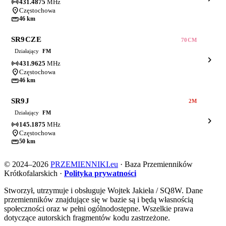
sensors
431.4875
MHz
location_on
Częstochowa
straighten
46 km
SR9CZE
70CM
Działający
FM
chevron_right
sensors
431.9625
MHz
location_on
Częstochowa
straighten
46 km
SR9J
2M
Działający
FM
chevron_right
sensors
145.1875
MHz
location_on
Częstochowa
straighten
50 km
© 2024–2026
PRZEMIENNIKI.eu
·
Baza Przemienników
Krótkofalarskich
·
Polityka prywatności
Stworzył, utrzymuje i obsługuje
Wojtek Jakieła / SQ8W
. Dane
przemienników znajdujące się w bazie są i będą własnością
społeczności oraz w pełni ogólnodostępne. Wszelkie prawa
dotyczące autorskich fragmentów kodu zastrzeżone.