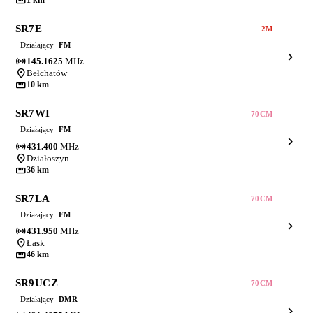
straighten
1 km
SR7E
2M
Działający
FM
chevron_right
sensors
145.1625
MHz
location_on
Bełchatów
straighten
10 km
SR7WI
70CM
Działający
FM
chevron_right
sensors
431.400
MHz
location_on
Działoszyn
straighten
36 km
SR7LA
70CM
Działający
FM
chevron_right
sensors
431.950
MHz
location_on
Łask
straighten
46 km
SR9UCZ
70CM
Działający
DMR
chevron_right