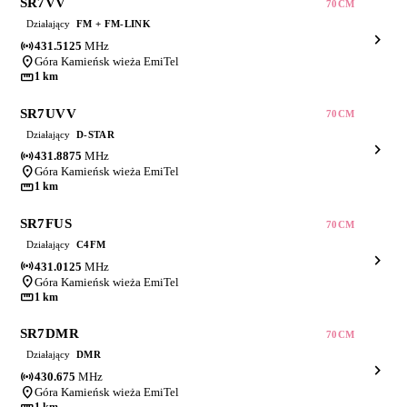
SR7VV
70CM
Działający
FM + FM-LINK
chevron_right
sensors
431.5125
MHz
location_on
Góra Kamieńsk wieża EmiTel
straighten
1 km
SR7UVV
70CM
Działający
D-STAR
chevron_right
sensors
431.8875
MHz
location_on
Góra Kamieńsk wieża EmiTel
straighten
1 km
SR7FUS
70CM
Działający
C4FM
chevron_right
sensors
431.0125
MHz
location_on
Góra Kamieńsk wieża EmiTel
straighten
1 km
SR7DMR
70CM
Działający
DMR
chevron_right
sensors
430.675
MHz
location_on
Góra Kamieńsk wieża EmiTel