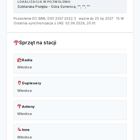
LOKALIZACJA W POZWOLENIU
Szklarska Poręba - Góra Szrenica, "", "", ""
Pozwolenie DC.WML.5101.3307.2022.3 · ważne do 25 lip 2027 · 15 W.
Ostatnia synchronizacja z UKE: 02.06.2026, 20:01.
settings_input_antenna
Sprzęt na stacji
radio
Radia
Wkrótce
settings_input_hdmi
Duplexery
Wkrótce
settings_input_antenna
Anteny
Wkrótce
electrical_services
Inne
Wkrótce