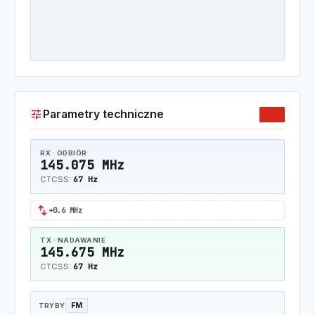
tune
Parametry techniczne
2M
RX · ODBIÓR
145.075 MHz
67 Hz
CTCSS:
swap_horiz
+0.6 MHz
TX · NADAWANIE
145.675 MHz
67 Hz
CTCSS:
FM
TRYBY