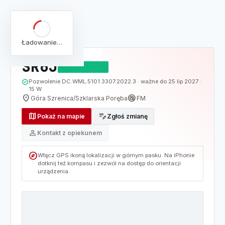
arrow_back
Pełna lista
Mapa
/
Lista
/
SR6J
Ładowanie…
SR6J
DZIAŁAJĄCY
verified
Pozwolenie DC.WML.5101.3307.2022.3 · ważne do 25 lip 2027 ·
15 W
location_on
radar
Góra Szrenica/Szklarska Poręba
FM
map
edit_note
Pokaż na mapie
Zgłoś zmianę
person
Kontakt z opiekunem
explore
Włącz GPS ikoną lokalizacji w górnym pasku. Na iPhonie
dotknij też kompasu i zezwól na dostęp do orientacji
urządzenia.