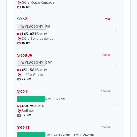
location_on
Góra Kopa/Karpacz
straighten
16 km
SR6Z
2M
WYŁĄCZONY
FM
chevron_right
sensors
145.0375
MHz
location_on
Góra Świeradowiec
straighten
16 km
SR6DJG
70CM
WYŁĄCZONY
DMR
chevron_right
sensors
431.5625
MHz
location_on
Jeżów Sudecki
straighten
24 km
SR6T
70CM
DZIAŁAJĄCY
DMR + C4FM
chevron_right
sensors
430.950
MHz
location_on
Bolków
straighten
37 km
SR6TT
70CM
DZIAŁAJĄCY
FM + ECHOLINK + FM-POLAND