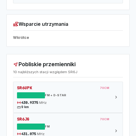
volunteer_activism
Wsparcie utrzymania
Wkrótce
Pobliskie przemienniki
near_me
10 najbliższych stacji względem SR6J
SR6UPK
70CM
DZIAŁAJĄCY
FM + D-STAR
chevron_right
sensors
430.9375
MHz
straighten
9 km
SR6JG
70CM
DZIAŁAJĄCY
FM
chevron_right
sensors
431.075
MHz