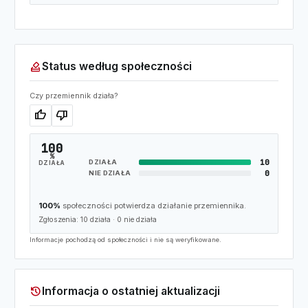
how_to_vote
Status według społeczności
Czy przemiennik działa?
thumb_up
thumb_down
100
%
10
DZIAŁA
DZIAŁA
0
NIE DZIAŁA
100%
społeczności potwierdza działanie przemiennika.
Zgłoszenia:
10
działa ·
0
nie działa
Informacje pochodzą od społeczności i nie są weryfikowane.
history
Informacja o ostatniej aktualizacji