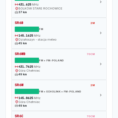
chevron_right
sensors
431.625
MHz
location_on
BOLKÓW STARE ROCHOWICE
straighten
37 km
SR6B
2M
DZIAŁAJĄCY
FM
chevron_right
sensors
145.1625
MHz
location_on
Działoszyn - stacja meteo
straighten
45 km
SR6WB
70CM
DZIAŁAJĄCY
FM + FM-POLAND
chevron_right
sensors
431.7625
MHz
location_on
Góra Chełmiec
straighten
49 km
SR6W
2M
DZIAŁAJĄCY
FM + ECHOLINK + FM-POLAND
chevron_right
sensors
145.0625
MHz
location_on
Góra Chełmiec
straighten
49 km
SR6C
70CM