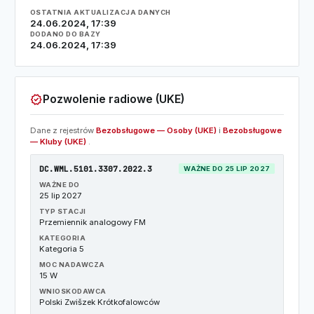
OSTATNIA AKTUALIZACJA DANYCH
24.06.2024, 17:39
DODANO DO BAZY
24.06.2024, 17:39
verified
Pozwolenie radiowe (UKE)
Dane z rejestrów
Bezobsługowe — Osoby (UKE)
i
Bezobsługowe
— Kluby (UKE)
.
DC.WML.5101.3307.2022.3
WAŻNE DO 25 LIP 2027
WAŻNE DO
25 lip 2027
TYP STACJI
Przemiennik analogowy FM
KATEGORIA
Kategoria 5
MOC NADAWCZA
15 W
WNIOSKODAWCA
Polski Zwišzek Krótkofalowców