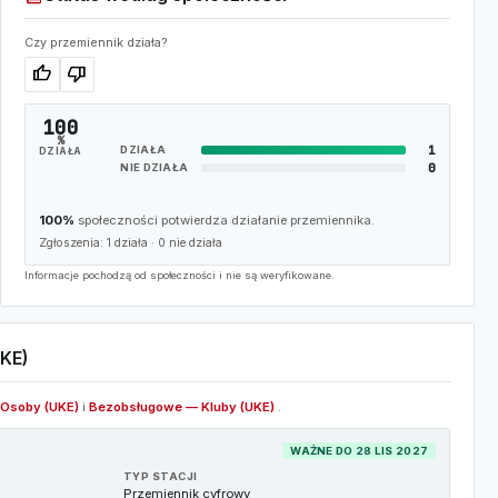
Czy przemiennik działa?
thumb_up
thumb_down
100
%
1
DZIAŁA
DZIAŁA
0
NIE DZIAŁA
100%
społeczności potwierdza działanie przemiennika.
Zgłoszenia:
1
działa ·
0
nie działa
Informacje pochodzą od społeczności i nie są weryfikowane.
KE)
Osoby (UKE)
i
Bezobsługowe — Kluby (UKE)
.
WAŻNE DO 28 LIS 2027
TYP STACJI
Przemiennik cyfrowy