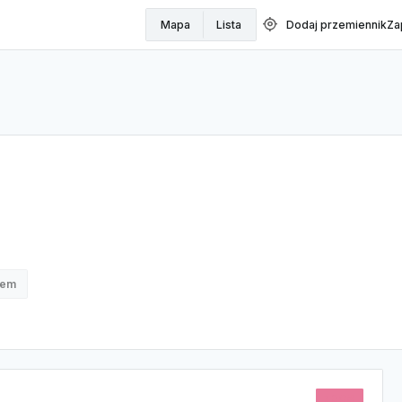
my_location
Mapa
Lista
Dodaj przemiennik
Za
nem
70CM