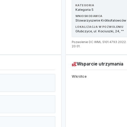
KATEGORIA
Kategoria 5
WNIOSKODAWCA
Stowarzyszenie Krótkofalowców
LOKALIZACJA W POZWOLENIU
Głubczyce, ul. Kociuszki, 24, ""
Pozwolenie DC.WML.5101.4793.2022.2 
20:01.
volunteer_activism
Wsparcie utrzymania
Wkrótce