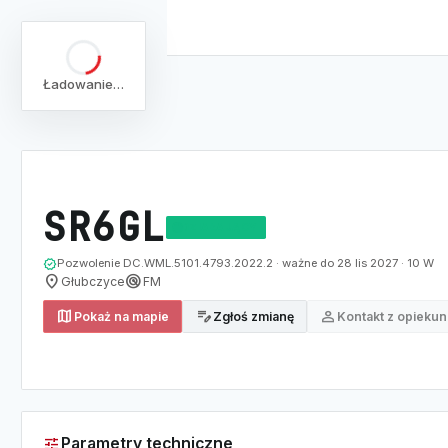
Ładowanie…
arrow_back
Pełna lista
Mapa
/
Lista
/
SR6GL
SR6GL
DZIAŁAJĄCY
verified
Pozwolenie DC.WML.5101.4793.2022.2 · ważne do 28 lis 2027 · 10 W
location_on
radar
Głubczyce
FM
map
edit_note
person
Pokaż na mapie
Zgłoś zmianę
Kontakt z opieku
tune
Parametry techniczne