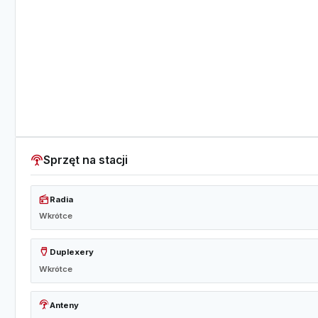
settings_input_antenna
Sprzęt na stacji
radio
Radia
Wkrótce
settings_input_hdmi
Duplexery
Wkrótce
settings_input_antenna
Anteny