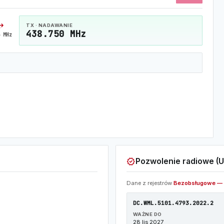
horiz
TX · NADAWANIE
438.750 MHz
 MHz
verified
Pozwolenie radiowe (U
Dane z rejestrów
Bezobsługowe — 
DC.WML.5101.4793.2022.2
WAŻNE DO
28 lis 2027