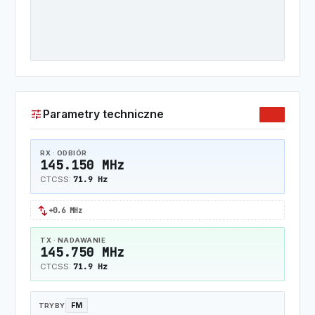
tune
Parametry techniczne
2M
RX · ODBIÓR
145.150 MHz
71.9 Hz
CTCSS:
swap_horiz
+0.6 MHz
TX · NADAWANIE
145.750 MHz
71.9 Hz
CTCSS:
FM
TRYBY