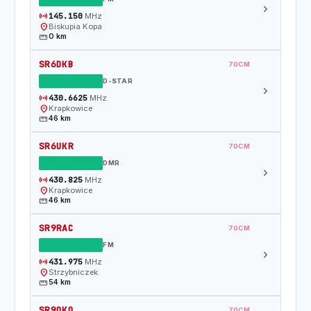
chevron_right
sensors
145.150
MHz
location_on
Biskupia Kopa
straighten
0 km
SR6DKB
70CM
DZIAŁAJĄCY
D-STAR
chevron_right
sensors
430.6625
MHz
location_on
Krapkowice
straighten
46 km
SR6UKR
70CM
DZIAŁAJĄCY
DMR
chevron_right
sensors
430.825
MHz
location_on
Krapkowice
straighten
46 km
SR9RAC
70CM
DZIAŁAJĄCY
FM
chevron_right
sensors
431.975
MHz
location_on
Strzybniczek
straighten
54 km
SR9OKO
70CM