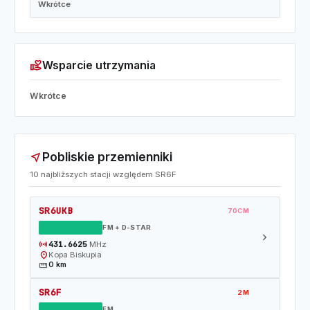
Wkrótce
volunteer_activism
Wsparcie utrzymania
Wkrótce
Pobliskie przemienniki
near_me
10 najbliższych stacji względem SR6F
SR6UKB
70CM
DZIAŁAJĄCY
FM + D-STAR
chevron_right
sensors
431.6625
MHz
location_on
Kopa Biskupia
straighten
0 km
SR6F
2M
DZIAŁAJĄCY
FM