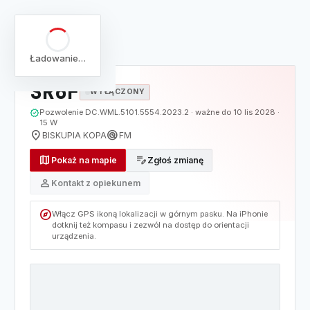
arrow_back
Pełna lista
Mapa
/
Lista
/
SR6F
Ładowanie…
SR6F
WYŁĄCZONY
verified
Pozwolenie DC.WML.5101.5554.2023.2 · ważne do 10 lis 2028 ·
15 W
location_on
radar
BISKUPIA KOPA
FM
map
edit_note
Pokaż na mapie
Zgłoś zmianę
person
Kontakt z opiekunem
explore
Włącz GPS ikoną lokalizacji w górnym pasku. Na iPhonie
dotknij też kompasu i zezwól na dostęp do orientacji
urządzenia.