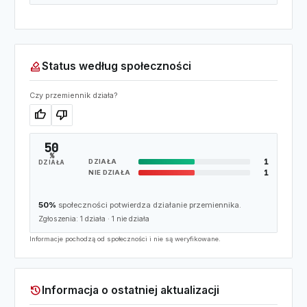
how_to_vote
Status według społeczności
Czy przemiennik działa?
thumb_up
thumb_down
50
%
1
DZIAŁA
DZIAŁA
1
NIE DZIAŁA
50%
społeczności potwierdza działanie przemiennika.
Zgłoszenia:
1
działa ·
1
nie działa
Informacje pochodzą od społeczności i nie są weryfikowane.
history
Informacja o ostatniej aktualizacji