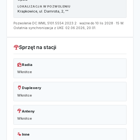
LOKALIZACJA W POZWOLENIU
Krapkowice, ul. Damrota, 2, ""
Pozwolenie DC.WML.5101.5554.2023.2 · ważne do 10 lis 2028 · 15 W.
Ostatnia synchronizacja z UKE: 02.06.2026, 20:01.
settings_input_antenna
Sprzęt na stacji
radio
Radia
Wkrótce
settings_input_hdmi
Duplexery
Wkrótce
settings_input_antenna
Anteny
Wkrótce
electrical_services
Inne