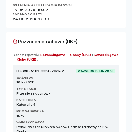
OSTATNIA AKTUALIZACJA DANYCH
16.06.2026, 19:02
DODANO DO BAZY
24.06.2024, 17:39
verified
Pozwolenie radiowe (UKE)
Dane z rejestrów
Bezobsługowe — Osoby (UKE)
i
Bezobsługowe
— Kluby (UKE)
.
DC.WML.5101.5554.2023.2
WAŻNE DO 10 LIS 2028
WAŻNE DO
10 lis 2028
TYP STACJI
Przemiennik cyfrowy
KATEGORIA
Kategoria 5
MOC NADAWCZA
15 W
WNIOSKODAWCA
Polski Zwišzek Krótkofalowców Oddział Terenowy nr 11 w
Opolu