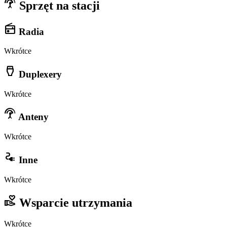
settings_input_antenna
Sprzęt na stacji
radio
Radia
Wkrótce
settings_input_hdmi
Duplexery
Wkrótce
settings_input_antenna
Anteny
Wkrótce
electrical_services
Inne
Wkrótce
volunteer_activism
Wsparcie utrzymania
Wkrótce