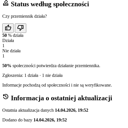
how_to_vote
Status według społeczności
Czy przemiennik działa?
thumb_up
thumb_down
50
%
działa
Działa
1
Nie działa
1
50%
społeczności potwierdza działanie przemiennika.
Zgłoszenia:
1
działa ·
1
nie działa
Informacje pochodzą od społeczności i nie są weryfikowane.
history
Informacja o ostatniej aktualizacji
Ostatnia aktualizacja danych
14.04.2026, 19:52
Dodano do bazy
14.04.2026, 19:52