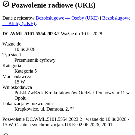
verified
Pozwolenie radiowe (UKE)
Dane z rejestrów
Bezobsługowe — Osoby (UKE)
i
Bezobsługowe
— Kluby (UKE)
.
DC.WML.5101.5554.2023.2
Ważne do 10 lis 2028
Ważne do
10 lis 2028
Typ stacji
Przemiennik cyfrowy
Kategoria
Kategoria 5
Moc nadawcza
15 W
Wnioskodawca
Polski Zwišzek Krótkofalowców Oddział Terenowy nr 11 w
Opolu
Lokalizacja w pozwoleniu
Krapkowice, ul. Damrota, 2, ""
Pozwolenie DC.WML.5101.5554.2023.2 · ważne do 10 lis 2028 ·
15 W. Ostatnia synchronizacja z UKE: 02.06.2026, 20:01.