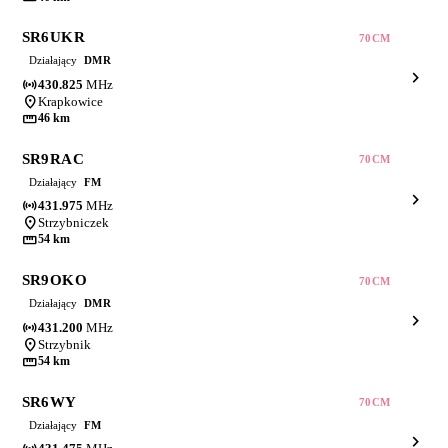
SR6UKR
70CM
Działający
DMR
chevron_right
sensors
430.825
MHz
location_on
Krapkowice
straighten
46 km
SR9RAC
70CM
Działający
FM
chevron_right
sensors
431.975
MHz
location_on
Strzybniczek
straighten
54 km
SR9OKO
70CM
Działający
DMR
chevron_right
sensors
431.200
MHz
location_on
Strzybnik
straighten
54 km
SR6WY
70CM
Działający
FM
chevron_right