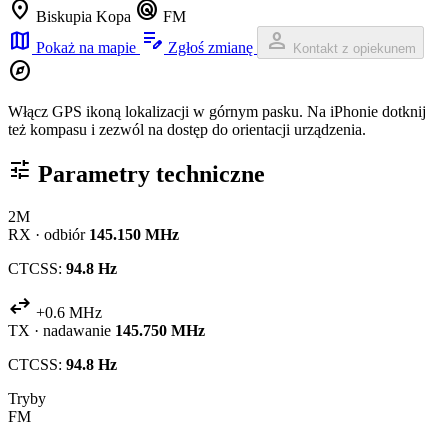
location_on
radar
Biskupia Kopa
FM
map
edit_note
person
Pokaż na mapie
Zgłoś zmianę
Kontakt z opiekunem
explore
Włącz GPS ikoną lokalizacji w górnym pasku. Na iPhonie dotknij
też kompasu i zezwól na dostęp do orientacji urządzenia.
tune
Parametry techniczne
2M
RX · odbiór
145.150 MHz
CTCSS:
94.8 Hz
swap_horiz
+0.6 MHz
TX · nadawanie
145.750 MHz
CTCSS:
94.8 Hz
Tryby
FM