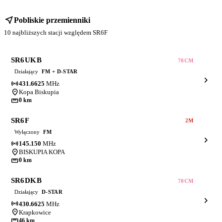
near_me
Pobliskie przemienniki
10 najbliższych stacji względem SR6F
SR6UKB
70CM
Działający
FM + D-STAR
chevron_right
sensors
431.6625
MHz
location_on
Kopa Biskupia
straighten
0 km
SR6F
2M
Wyłączony
FM
chevron_right
sensors
145.150
MHz
location_on
BISKUPIA KOPA
straighten
0 km
SR6DKB
70CM
Działający
D-STAR
chevron_right
sensors
430.6625
MHz
location_on
Krapkowice
straighten
46 km