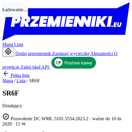
Ładowanie…
Mapa
Lista
my_location
Dodaj przemiennik
Zaplanuj wycieczkę
Aktualności
O
projekcie
Zgłoś błąd
API
arrow_back
Pełna lista
Mapa
/
Lista
/
SR6F
SR6F
Działający
verified
Pozwolenie DC.WML.5101.5554.2023.2 · ważne do 10 lis
2028 · 15 W