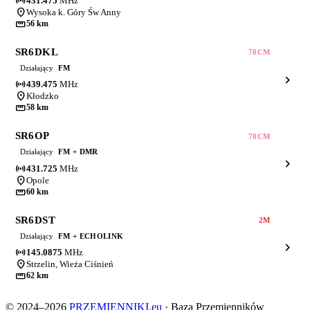
sensors
431.475
MHz
location_on
Wysoka k. Góry Św Anny
straighten
56 km
SR6DKL
70CM
Działający
FM
chevron_right
sensors
439.475
MHz
location_on
Kłodzko
straighten
58 km
SR6OP
70CM
Działający
FM + DMR
chevron_right
sensors
431.725
MHz
location_on
Opole
straighten
60 km
SR6DST
2M
Działający
FM + ECHOLINK
chevron_right
sensors
145.0875
MHz
location_on
Strzelin, Wieża Ciśnień
straighten
62 km
© 2024–2026
PRZEMIENNIKI.eu
·
Baza Przemienników