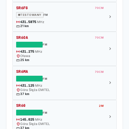
SR6FG
70CM
TESTOWANY
FM
chevron_right
sensors
431.5875
MHz
straighten
21 km
SR6OA
70CM
DZIAŁAJĄCY
FM
chevron_right
sensors
431.275
MHz
location_on
Oława
straighten
25 km
SR6MA
70CM
DZIAŁAJĄCY
FM
chevron_right
sensors
431.125
MHz
location_on
Góra Ślęża EMITEL
straighten
37 km
SR6G
2M
DZIAŁAJĄCY
FM
chevron_right
sensors
145.025
MHz
location_on
Góra Ślęża EMITEL
straighten
37 km