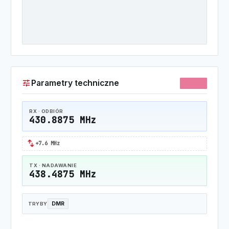
tune
Parametry techniczne
70CM
RX · ODBIÓR
430.8875 MHz
swap_horiz
+7.6 MHz
TX · NADAWANIE
438.4875 MHz
DMR
TRYBY