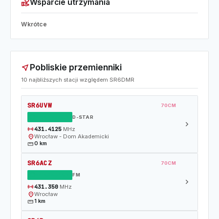
volunteer_activism
Wsparcie utrzymania
Wkrótce
Pobliskie przemienniki
near_me
10 najbliższych stacji względem SR6DMR
SR6UVW
70CM
DZIAŁAJĄCY
D-STAR
chevron_right
sensors
431.4125
MHz
location_on
Wrocław - Dom Akademicki
straighten
0 km
SR6ACZ
70CM
DZIAŁAJĄCY
FM
chevron_right
sensors
431.350
MHz
location_on
Wrocław
straighten
1 km