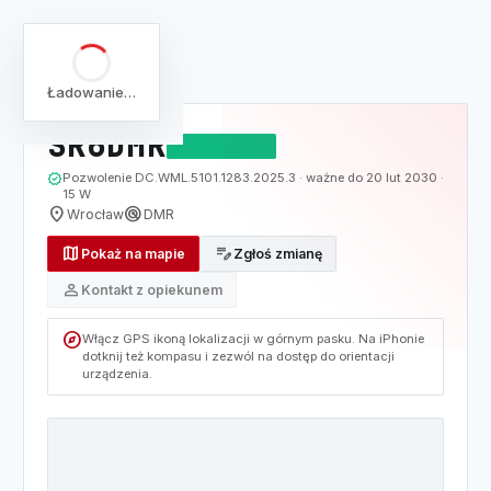
arrow_back
Pełna lista
Mapa
/
Lista
/
SR6DMR
Ładowanie…
SR6DMR
DZIAŁAJĄCY
verified
Pozwolenie DC.WML.5101.1283.2025.3 · ważne do 20 lut 2030 ·
15 W
location_on
radar
Wrocław
DMR
map
edit_note
Pokaż na mapie
Zgłoś zmianę
person
Kontakt z opiekunem
explore
Włącz GPS ikoną lokalizacji w górnym pasku. Na iPhonie
dotknij też kompasu i zezwól na dostęp do orientacji
urządzenia.