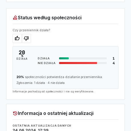
how_to_vote
Status według społeczności
Czy przemiennik działa?
thumb_up
thumb_down
20
%
1
DZIAŁA
DZIAŁA
4
NIE DZIAŁA
20%
społeczności potwierdza działanie przemiennika.
Zgłoszenia:
1
działa ·
4
nie działa
Informacje pochodzą od społeczności i nie są weryfikowane.
history
Informacja o ostatniej aktualizacji
OSTATNIA AKTUALIZACJA DANYCH
24.06.2024, 17:39