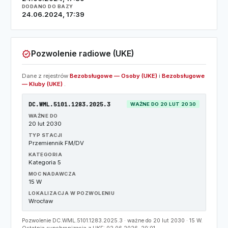
DODANO DO BAZY
24.06.2024, 17:39
verified
Pozwolenie radiowe (UKE)
Dane z rejestrów
Bezobsługowe — Osoby (UKE)
i
Bezobsługowe
— Kluby (UKE)
.
DC.WML.5101.1283.2025.3
WAŻNE DO 20 LUT 2030
WAŻNE DO
20 lut 2030
TYP STACJI
Przemiennik FM/DV
KATEGORIA
Kategoria 5
MOC NADAWCZA
15 W
LOKALIZACJA W POZWOLENIU
Wrocław
Pozwolenie DC.WML.5101.1283.2025.3 · ważne do 20 lut 2030 · 15 W.