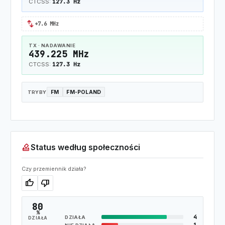
127.3 Hz
CTCSS:
swap_horiz
+7.6 MHz
TX · NADAWANIE
439.225 MHz
127.3 Hz
CTCSS:
FM
FM-POLAND
TRYBY
how_to_vote
Status według społeczności
Czy przemiennik działa?
thumb_up
thumb_down
80
%
4
DZIAŁA
DZIAŁA
1