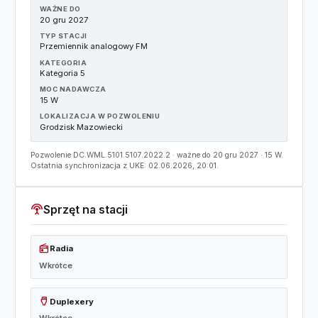
WAŻNE DO
20 gru 2027
TYP STACJI
Przemiennik analogowy FM
KATEGORIA
Kategoria 5
MOC NADAWCZA
15 W
LOKALIZACJA W POZWOLENIU
Grodzisk Mazowiecki
Pozwolenie DC.WML.5101.5107.2022.2 · ważne do 20 gru 2027 · 15 W.
Ostatnia synchronizacja z UKE: 02.06.2026, 20:01.
settings_input_antenna
Sprzęt na stacji
radio
Radia
Wkrótce
settings_input_hdmi
Duplexery