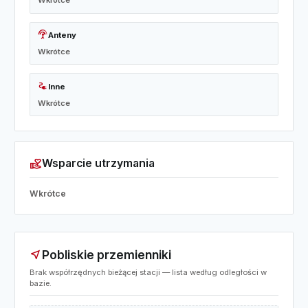
Wkrótce
settings_input_antenna
Anteny
Wkrótce
electrical_services
Inne
Wkrótce
volunteer_activism
Wsparcie utrzymania
Wkrótce
Pobliskie przemienniki
near_me
Brak współrzędnych bieżącej stacji — lista według odległości w
bazie.