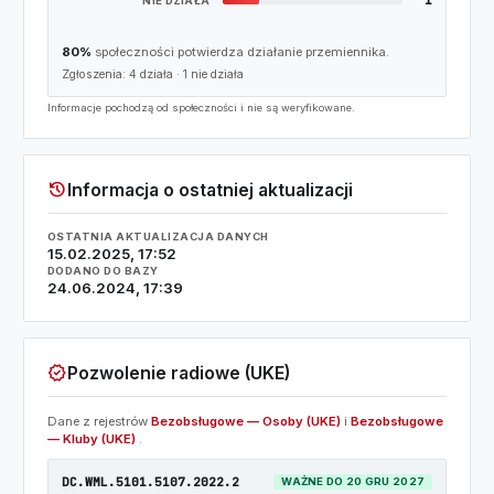
NIE DZIAŁA
80%
społeczności potwierdza działanie przemiennika.
Zgłoszenia:
4
działa ·
1
nie działa
Informacje pochodzą od społeczności i nie są weryfikowane.
history
Informacja o ostatniej aktualizacji
OSTATNIA AKTUALIZACJA DANYCH
15.02.2025, 17:52
DODANO DO BAZY
24.06.2024, 17:39
verified
Pozwolenie radiowe (UKE)
Dane z rejestrów
Bezobsługowe — Osoby (UKE)
i
Bezobsługowe
— Kluby (UKE)
.
DC.WML.5101.5107.2022.2
WAŻNE DO 20 GRU 2027