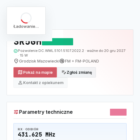
arrow_back
Pełna lista
Mapa
/
Lista
/
SR5GM
Ładowanie…
SR5GM
DZIAŁAJĄCY
verified
Pozwolenie DC.WML.5101.5107.2022.2 · ważne do 20 gru 2027
· 15 W
location_on
radar
Grodzisk Mazowiecki
FM + FM-POLAND
map
edit_note
Pokaż na mapie
Zgłoś zmianę
person
Kontakt z opiekunem
tune
Parametry techniczne
70CM
RX · ODBIÓR
431.625 MHz