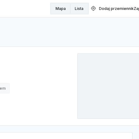
my_location
Mapa
Lista
Dodaj przemiennik
Za
nem