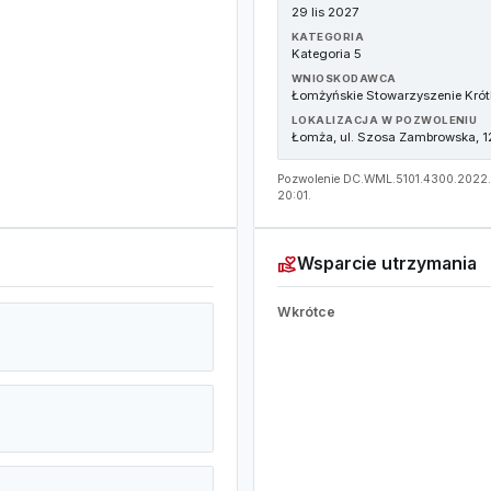
29 lis 2027
KATEGORIA
Kategoria 5
WNIOSKODAWCA
Łomżyńskie Stowarzyszenie Kró
LOKALIZACJA W POZWOLENIU
Łomża, ul. Szosa Zambrowska, 12
Pozwolenie DC.WML.5101.4300.2022.3 
20:01.
volunteer_activism
Wsparcie utrzymania
Wkrótce