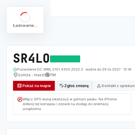
Ładowanie…
arrow_back
Pełna lista
Mapa
/
Lista
/
SR4LO
SR4LO
DZIAŁAJĄCY
verified
Pozwolenie DC.WML.5101.4300.2022.3 · ważne do 29 lis 2027 · 10 W
location_on
radar
Łomża - maszt
FM
map
edit_note
person
Pokaż na mapie
Zgłoś zmianę
Kontakt z opieku
explore
Włącz GPS ikoną lokalizacji w górnym pasku. Na iPhonie
dotknij też kompasu i zezwól na dostęp do orientacji
urządzenia.