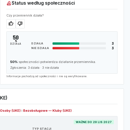
how_to_vote
Status według społeczności
Czy przemiennik działa?
thumb_up
thumb_down
50
%
3
DZIAŁA
DZIAŁA
3
NIE DZIAŁA
50%
społeczności potwierdza działanie przemiennika.
Zgłoszenia:
3
działa ·
3
nie działa
Informacje pochodzą od społeczności i nie są weryfikowane.
KE)
Osoby (UKE)
i
Bezobsługowe — Kluby (UKE)
.
WAŻNE DO 29 LIS 2027
TYP STACJI