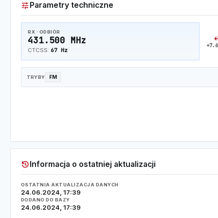
tune
Parametry techniczne
RX · ODBIÓR
swap_
431.500 MHz
+7.6
67 Hz
CTCSS:
FM
TRYBY
history
Informacja o ostatniej aktualizacji
OSTATNIA AKTUALIZACJA DANYCH
24.06.2024, 17:39
DODANO DO BAZY
24.06.2024, 17:39