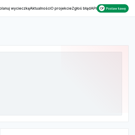
planuj wycieczkę
Aktualności
O projekcie
Zgłoś błąd
API