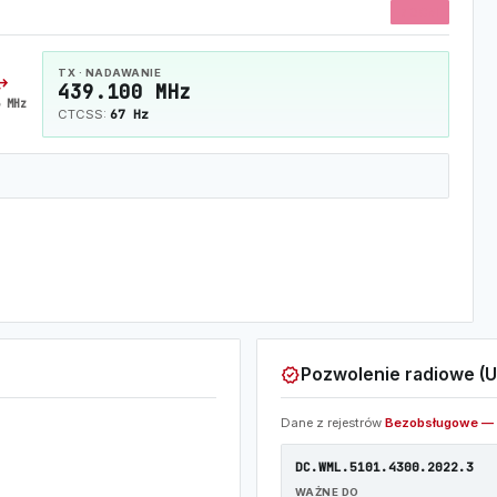
70CM
TX · NADAWANIE
horiz
439.100 MHz
 MHz
67 Hz
CTCSS:
verified
Pozwolenie radiowe (U
Dane z rejestrów
Bezobsługowe — 
DC.WML.5101.4300.2022.3
WAŻNE DO