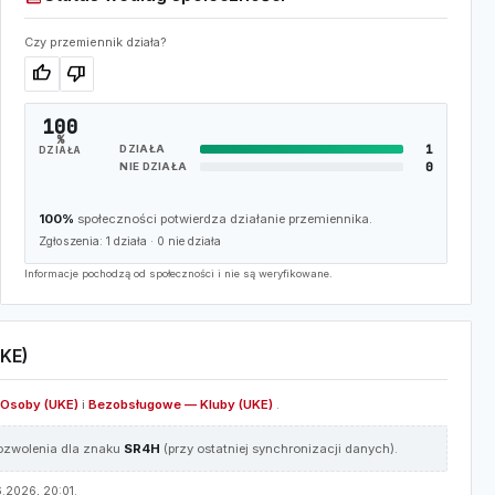
Czy przemiennik działa?
thumb_up
thumb_down
100
%
1
DZIAŁA
DZIAŁA
0
NIE DZIAŁA
100%
społeczności potwierdza działanie przemiennika.
Zgłoszenia:
1
działa ·
0
nie działa
Informacje pochodzą od społeczności i nie są weryfikowane.
KE)
Osoby (UKE)
i
Bezobsługowe — Kluby (UKE)
.
pozwolenia dla znaku
SR4H
(przy ostatniej synchronizacji danych).
.2026, 20:01.