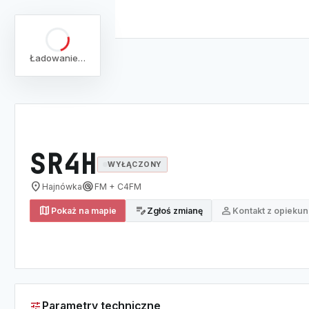
Ładowanie…
arrow_back
Pełna lista
Mapa
/
Lista
/
SR4H
SR4H
WYŁĄCZONY
location_on
radar
Hajnówka
FM + C4FM
map
edit_note
person
Pokaż na mapie
Zgłoś zmianę
Kontakt z opieku
tune
Parametry techniczne