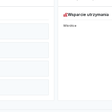
volunteer_activism
Wsparcie utrzymania
Wkrótce