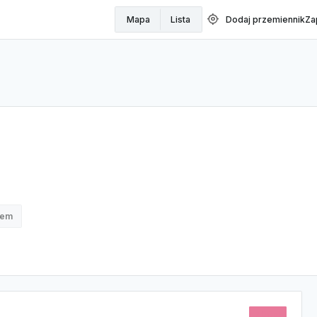
my_location
Mapa
Lista
Dodaj przemiennik
Za
nem
70CM