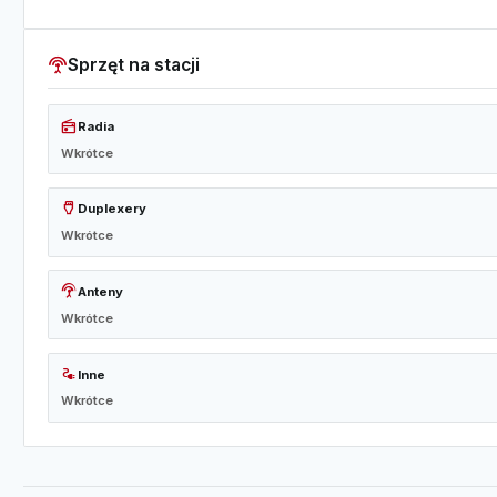
settings_input_antenna
Sprzęt na stacji
radio
Radia
Wkrótce
settings_input_hdmi
Duplexery
Wkrótce
settings_input_antenna
Anteny
Wkrótce
electrical_services
Inne
Wkrótce