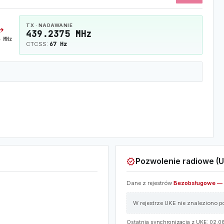
TX · NADAWANIE
horiz
439.2375 MHz
 MHz
67 Hz
CTCSS:
verified
Pozwolenie radiowe (U
Dane z rejestrów
Bezobsługowe — 
W rejestrze UKE nie znaleziono 
Ostatnia synchronizacja z UKE: 02.06