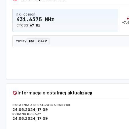
RX · ODBIÓR
swap_
431.6375 MHz
+7.6
67 Hz
CTCSS:
FM
C4FM
TRYBY
history
Informacja o ostatniej aktualizacji
OSTATNIA AKTUALIZACJA DANYCH
24.06.2024, 17:39
DODANO DO BAZY
24.06.2024, 17:39