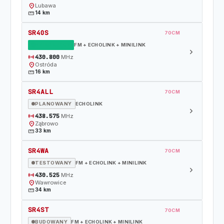
location_on
Lubawa
straighten
14 km
SR4OS
70CM
DZIAŁAJĄCY
FM + ECHOLINK + MINILINK
chevron_right
sensors
430.800
MHz
location_on
Ostróda
straighten
16 km
SR4ALL
70CM
PLANOWANY
ECHOLINK
chevron_right
sensors
438.575
MHz
location_on
Ząbrowo
straighten
33 km
SR4WA
70CM
TESTOWANY
FM + ECHOLINK + MINILINK
chevron_right
sensors
430.525
MHz
location_on
Wawrowice
straighten
34 km
SR4ST
70CM
BUDOWANY
FM + ECHOLINK + MINILINK