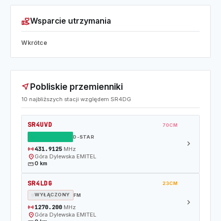
volunteer_activism
Wsparcie utrzymania
Wkrótce
Pobliskie przemienniki
near_me
10 najbliższych stacji względem SR4DG
SR4UVD
70CM
DZIAŁAJĄCY
D-STAR
chevron_right
sensors
431.9125
MHz
location_on
Góra Dylewska EMITEL
straighten
0 km
SR4LDG
23CM
WYŁĄCZONY
FM
chevron_right
sensors
1270.200
MHz
location_on
Góra Dylewska EMITEL