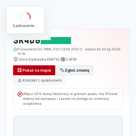
arrow_back
Pełna lista
Mapa
/
Lista
/
SR4DG
Ładowanie…
SR4DG
DZIAŁAJĄCY
verified
Pozwolenie DC.WML.5101.2258.2021.2 · ważne do 23 lip 2026 ·
15 W
location_on
radar
Góra Dylewska EMITEL
C4FM
map
edit_note
Pokaż na mapie
Zgłoś zmianę
person
Kontakt z opiekunem
explore
Włącz GPS ikoną lokalizacji w górnym pasku. Na iPhonie
dotknij też kompasu i zezwól na dostęp do orientacji
urządzenia.