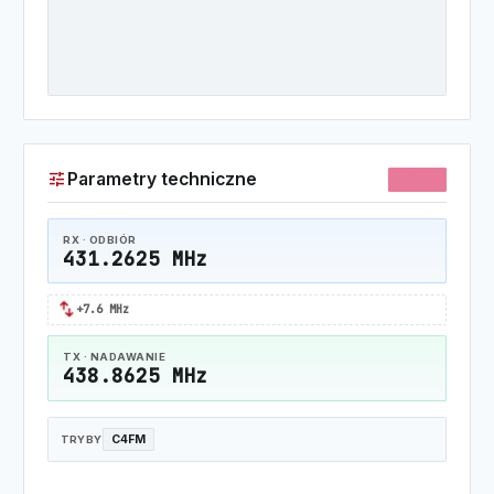
tune
Parametry techniczne
70CM
RX · ODBIÓR
431.2625 MHz
swap_horiz
+7.6 MHz
TX · NADAWANIE
438.8625 MHz
C4FM
TRYBY