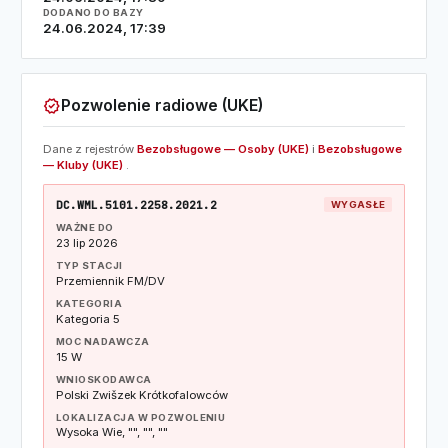
DODANO DO BAZY
24.06.2024, 17:39
verified
Pozwolenie radiowe (UKE)
Dane z rejestrów
Bezobsługowe — Osoby (UKE)
i
Bezobsługowe
— Kluby (UKE)
.
DC.WML.5101.2258.2021.2
WYGASŁE
WAŻNE DO
23 lip 2026
TYP STACJI
Przemiennik FM/DV
KATEGORIA
Kategoria 5
MOC NADAWCZA
15 W
WNIOSKODAWCA
Polski Zwišzek Krótkofalowców
LOKALIZACJA W POZWOLENIU
Wysoka Wie, "", "", ""