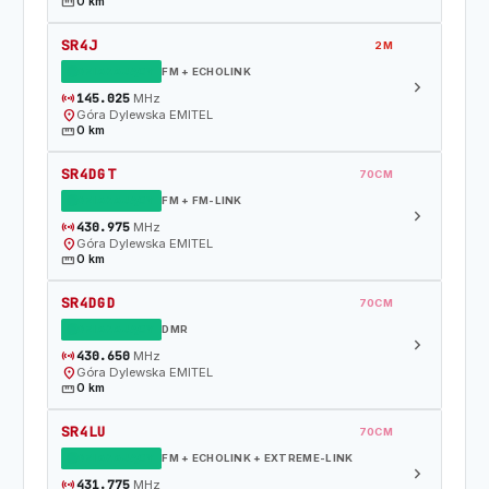
straighten
0 km
SR4J
2M
DZIAŁAJĄCY
FM + ECHOLINK
chevron_right
sensors
145.025
MHz
location_on
Góra Dylewska EMITEL
straighten
0 km
SR4DGT
70CM
DZIAŁAJĄCY
FM + FM-LINK
chevron_right
sensors
430.975
MHz
location_on
Góra Dylewska EMITEL
straighten
0 km
SR4DGD
70CM
DZIAŁAJĄCY
DMR
chevron_right
sensors
430.650
MHz
location_on
Góra Dylewska EMITEL
straighten
0 km
SR4LU
70CM
DZIAŁAJĄCY
FM + ECHOLINK + EXTREME-LINK
chevron_right
sensors
431.775
MHz