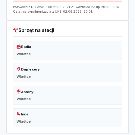
Pozwolenie DC.WML.5101.2258.2021.2 · ważne do 23 lip 2026 · 15 W.
Ostatnia synchronizacja z UKE: 02.06.2026, 20:01.
settings_input_antenna
Sprzęt na stacji
radio
Radia
Wkrótce
settings_input_hdmi
Duplexery
Wkrótce
settings_input_antenna
Anteny
Wkrótce
electrical_services
Inne
Wkrótce