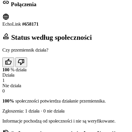
link
Połączenia
language
EchoLink
#658171
how_to_vote
Status według społeczności
Czy przemiennik działa?
thumb_up
thumb_down
100
%
działa
Działa
1
Nie działa
0
100%
społeczności potwierdza działanie przemiennika.
Zgłoszenia:
1
działa ·
0
nie działa
Informacje pochodzą od społeczności i nie są weryfikowane.