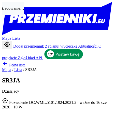
Ładowanie…
Mapa
Lista
my_location
Dodaj przemiennik
Zaplanuj wycieczkę
Aktualności
O
projekcie
Zgłoś błąd
API
arrow_back
Pełna lista
Mapa
/
Lista
/
SR3JA
SR3JA
Działający
verified
Pozwolenie DC.WML.5101.1924.2021.2 · ważne do 16 cze
2026 · 10 W