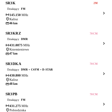
SR3K
2M
Działający
FM
chevron_right
sensors
145.150
MHz
location_on
Kalisz
straighten
46 km
SR3KRZ
70CM
Działający
DMR
chevron_right
sensors
431.0875
MHz
location_on
Krzemieniewo
straighten
47 km
SR3DKA
70CM
Działający
DMR + C4FM + D-STAR
chevron_right
sensors
430.800
MHz
location_on
Kalisz
straighten
48 km
SR3PB
70CM
Działający
FM
chevron_right
sensors
431.275
MHz
location_on
Pobiedziska