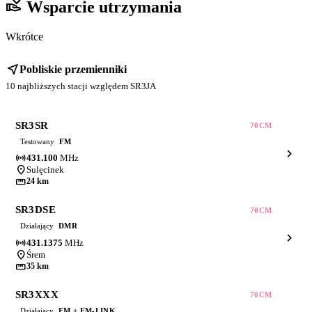
volunteer_activism
Wsparcie utrzymania
Wkrótce
near_me
Pobliskie przemienniki
10 najbliższych stacji względem SR3JA
SR3SR
70CM
Testowany
FM
chevron_right
sensors
431.100
MHz
location_on
Sulęcinek
straighten
24 km
SR3DSE
70CM
Działający
DMR
chevron_right
sensors
431.1375
MHz
location_on
Śrem
straighten
35 km
SR3XXX
70CM
Działający
FM + FM-LINK