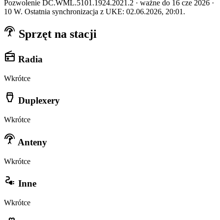
Pozwolenie DC.WML.5101.1924.2021.2 · ważne do 16 cze 2026 ·
10 W. Ostatnia synchronizacja z UKE: 02.06.2026, 20:01.
settings_input_antenna
Sprzęt na stacji
radio
Radia
Wkrótce
settings_input_hdmi
Duplexery
Wkrótce
settings_input_antenna
Anteny
Wkrótce
electrical_services
Inne
Wkrótce