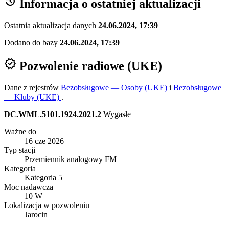
history
Informacja o ostatniej aktualizacji
Ostatnia aktualizacja danych
24.06.2024, 17:39
Dodano do bazy
24.06.2024, 17:39
verified
Pozwolenie radiowe (UKE)
Dane z rejestrów
Bezobsługowe — Osoby (UKE)
i
Bezobsługowe
— Kluby (UKE)
.
DC.WML.5101.1924.2021.2
Wygasłe
Ważne do
16 cze 2026
Typ stacji
Przemiennik analogowy FM
Kategoria
Kategoria 5
Moc nadawcza
10 W
Lokalizacja w pozwoleniu
Jarocin