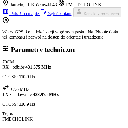
location_on
radar
Jarocin, ul. Kościuszki 43
FM + ECHOLINK
map
edit_note
person
Pokaż na mapie
Zgłoś zmianę
Kontakt z opiekunem
explore
Włącz GPS ikoną lokalizacji w górnym pasku. Na iPhonie dotknij
też kompasu i zezwól na dostęp do orientacji urządzenia.
tune
Parametry techniczne
70CM
RX · odbiór
431.375 MHz
CTCSS:
110.9 Hz
swap_horiz
+7.6 MHz
TX · nadawanie
438.975 MHz
CTCSS:
110.9 Hz
Tryby
FM
ECHOLINK