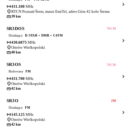
chevron_right
sensors
431.100
MHz
location_on
RTCN Poznań/Śrem, maszt EmiTel, adres Góra 42 koło Śremu
straighten
39 km
SR3DOS
70CM
Działający
D-STAR + DMR + C4FM
chevron_right
sensors
430.6875
MHz
location_on
Ostrów Wielkopolski
straighten
40 km
SR3OS
70CM
Budowany
FM
chevron_right
sensors
431.700
MHz
location_on
Ostrów Wielkopolski
straighten
42 km
SR3O
2M
Działający
FM
chevron_right
sensors
145.125
MHz
location_on
Ostrów Wielkopolski
straighten
42 km