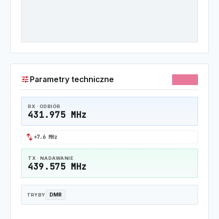
tune
Parametry techniczne
70CM
RX · ODBIÓR
431.975 MHz
swap_horiz
+7.6 MHz
TX · NADAWANIE
439.575 MHz
DMR
TRYBY