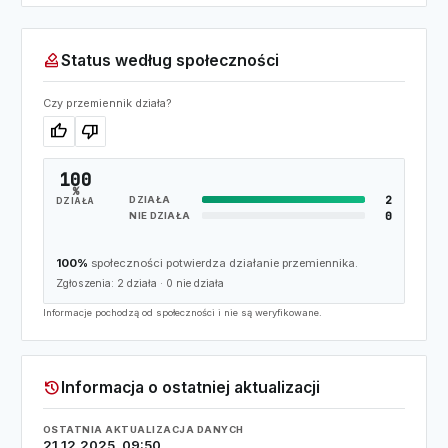
how_to_vote
Status według społeczności
Czy przemiennik działa?
thumb_up
thumb_down
100
%
2
DZIAŁA
DZIAŁA
0
NIE DZIAŁA
100%
społeczności potwierdza działanie przemiennika.
Zgłoszenia:
2
działa ·
0
nie działa
Informacje pochodzą od społeczności i nie są weryfikowane.
history
Informacja o ostatniej aktualizacji
OSTATNIA AKTUALIZACJA DANYCH
21.12.2025, 09:50