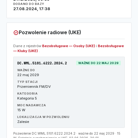
DODANO DO BAZY
27.08.2024, 17:38
verified
Pozwolenie radiowe (UKE)
Dane z rejestrów
Bezobsługowe — Osoby (UKE)
i
Bezobsługowe
— Kluby (UKE)
.
DC.WML.5101.6222.2024.2
WAŻNE DO 22 MAJ 2029
WAŻNE DO
22 maj 2029
TYP STACJI
Przemiennik FM/DV
KATEGORIA
Kategoria 5
MOC NADAWCZA
15 W
LOKALIZACJA W POZWOLENIU
Zalesie
Pozwolenie DC.WML.5101.6222.2024.2 · ważne do 22 maj 2029 · 15