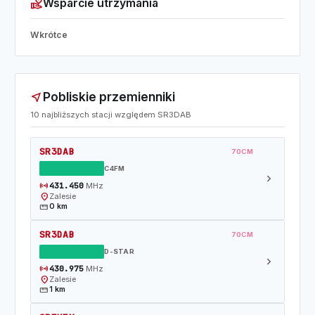
volunteer_activism
Wsparcie utrzymania
Wkrótce
Pobliskie przemienniki
near_me
10 najbliższych stacji względem SR3DAB
SR3DAB
70CM
DZIAŁAJĄCY
C4FM
chevron_right
sensors
431.450
MHz
location_on
Zalesie
straighten
0 km
SR3DAB
70CM
DZIAŁAJĄCY
D-STAR
chevron_right
sensors
430.975
MHz
location_on
Zalesie
straighten
1 km