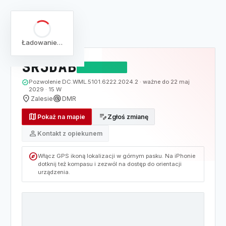
arrow_back
Pełna lista
Mapa
/
Lista
/
SR3DAB
Ładowanie…
SR3DAB
DZIAŁAJĄCY
verified
Pozwolenie DC.WML.5101.6222.2024.2 · ważne do 22 maj
2029 · 15 W
location_on
radar
Zalesie
DMR
map
edit_note
Pokaż na mapie
Zgłoś zmianę
person
Kontakt z opiekunem
explore
Włącz GPS ikoną lokalizacji w górnym pasku. Na iPhonie
dotknij też kompasu i zezwól na dostęp do orientacji
urządzenia.