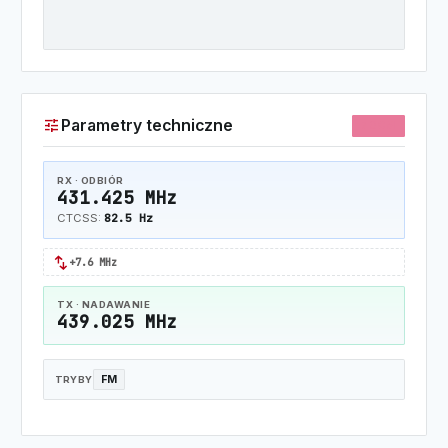
tune
Parametry techniczne
70CM
RX · ODBIÓR
431.425 MHz
82.5 Hz
CTCSS:
swap_horiz
+7.6 MHz
TX · NADAWANIE
439.025 MHz
FM
TRYBY