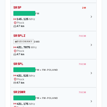
SR5P
2M
DZIAŁAJĄCY
FM
chevron_right
sensors
145.125
MHz
location_on
Płock
straighten
47 km
SR5PLZ
70CM
BUDOWANY
DMR
chevron_right
sensors
431.7875
MHz
location_on
Płock
straighten
47 km
SR5PL
70CM
DZIAŁAJĄCY
FM + FM-POLAND
chevron_right
sensors
431.525
MHz
location_on
Płock
straighten
47 km
SR2SWR
70CM
DZIAŁAJĄCY
FM + FM-POLAND
chevron_right
sensors
431.175
MHz