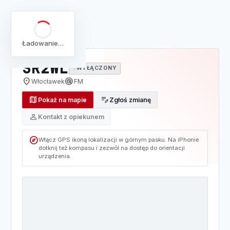
arrow_back
Pełna lista
Mapa
/
Lista
/
SR2WL
Ładowanie…
SR2WL
WYŁĄCZONY
location_on
radar
Włocławek
FM
map
edit_note
Pokaż na mapie
Zgłoś zmianę
person
Kontakt z opiekunem
explore
Włącz GPS ikoną lokalizacji w górnym pasku. Na iPhonie
dotknij też kompasu i zezwól na dostęp do orientacji
urządzenia.