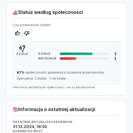
how_to_vote
Status według społeczności
Czy przemiennik działa?
thumb_up
thumb_down
67
%
2
DZIAŁA
DZIAŁA
1
NIE DZIAŁA
67%
społeczności potwierdza działanie przemiennika.
Zgłoszenia:
2
działa ·
1
nie działa
Informacje pochodzą od społeczności i nie są weryfikowane.
history
Informacja o ostatniej aktualizacji
OSTATNIA AKTUALIZACJA DANYCH
31.12.2024, 16:52
DODANO DO BAZY