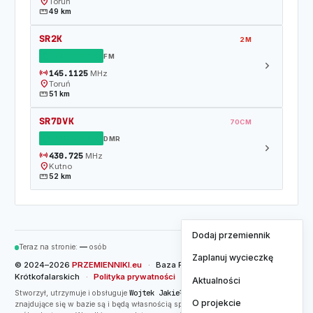
location_on
Toruń
straighten
49 km
SR2K
2M
DZIAŁAJĄCY
FM
chevron_right
sensors
145.1125
MHz
location_on
Toruń
straighten
51 km
SR7DVK
70CM
DZIAŁAJĄCY
DMR
chevron_right
sensors
430.725
MHz
location_on
Kutno
straighten
52 km
Dodaj przemiennik
Teraz na stronie:
—
osób
Zaplanuj wycieczkę
© 2024–2026
PRZEMIENNIKI.eu
·
Baza Przemienników
Krótkofalarskich
·
Polityka prywatności
Aktualności
Wojtek Jakieła / SQ8W
Stworzył, utrzymuje i obsługuje
. Dane przemienników
O projekcie
znajdujące się w bazie są i będą własnością społeczności oraz w pełni