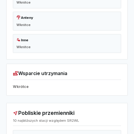
Wkrótce
settings_input_antenna
Anteny
Wkrótce
electrical_services
Inne
Wkrótce
volunteer_activism
Wsparcie utrzymania
Wkrótce
Pobliskie przemienniki
near_me
10 najbliższych stacji względem SR2WL