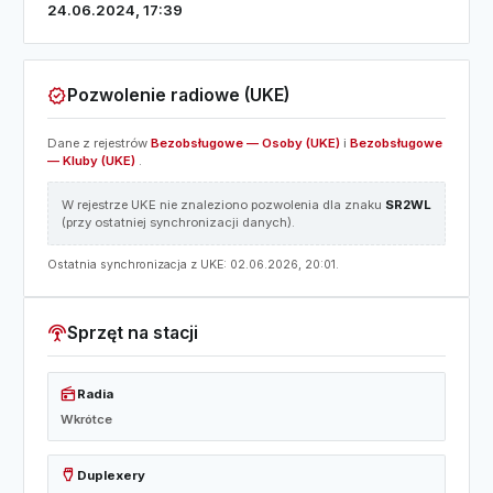
24.06.2024, 17:39
verified
Pozwolenie radiowe (UKE)
Dane z rejestrów
Bezobsługowe — Osoby (UKE)
i
Bezobsługowe
— Kluby (UKE)
.
W rejestrze UKE nie znaleziono pozwolenia dla znaku
SR2WL
(przy ostatniej synchronizacji danych).
Ostatnia synchronizacja z UKE: 02.06.2026, 20:01.
settings_input_antenna
Sprzęt na stacji
radio
Radia
Wkrótce
settings_input_hdmi
Duplexery