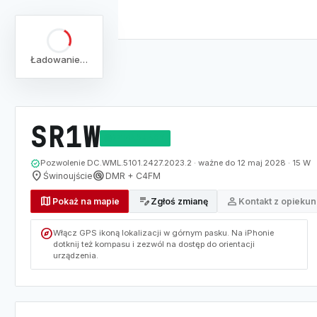
Ładowanie…
arrow_back
Pełna lista
Mapa
/
Lista
/
SR1W
SR1W
DZIAŁAJĄCY
verified
Pozwolenie DC.WML.5101.2427.2023.2 · ważne do 12 maj 2028 · 15 W
location_on
radar
Świnoujście
DMR + C4FM
map
edit_note
person
Pokaż na mapie
Zgłoś zmianę
Kontakt z opieku
explore
Włącz GPS ikoną lokalizacji w górnym pasku. Na iPhonie
dotknij też kompasu i zezwól na dostęp do orientacji
urządzenia.