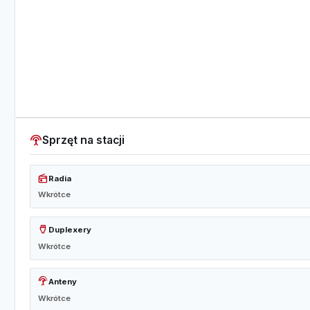
settings_input_antenna
Sprzęt na stacji
radio
Radia
Wkrótce
settings_input_hdmi
Duplexery
Wkrótce
settings_input_antenna
Anteny
Wkrótce