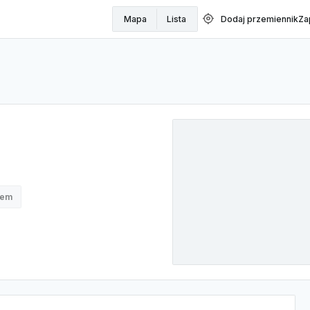
my_location
Mapa
Lista
Dodaj przemiennik
Za
nem