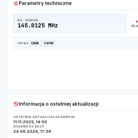
tune
Parametry techniczne
swap_
RX · ODBIÓR
145.0125 MHz
+0.6
DMR
C4FM
TRYBY
history
Informacja o ostatniej aktualizacji
OSTATNIA AKTUALIZACJA DANYCH
11.11.2025, 14:00
DODANO DO BAZY
24.06.2024, 17:39