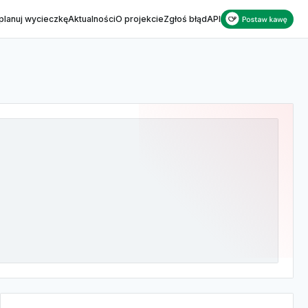
planuj wycieczkę
Aktualności
O projekcie
Zgłoś błąd
API