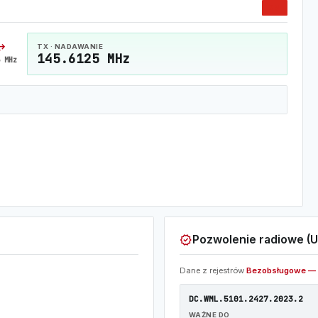
2M
horiz
TX · NADAWANIE
145.6125 MHz
 MHz
verified
Pozwolenie radiowe (U
Dane z rejestrów
Bezobsługowe — 
DC.WML.5101.2427.2023.2
WAŻNE DO