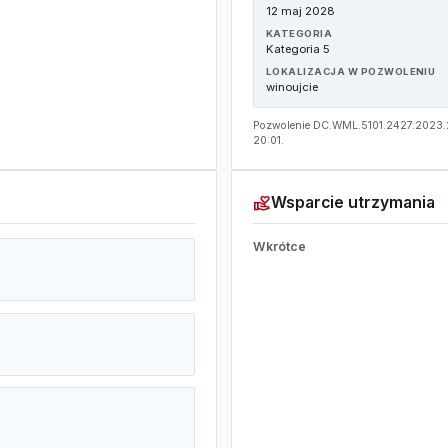
12 maj 2028
KATEGORIA
Kategoria 5
LOKALIZACJA W POZWOLENIU
winoujcie
Pozwolenie DC.WML.5101.2427.2023.2 
20:01.
volunteer_activism
Wsparcie utrzymania
Wkrótce