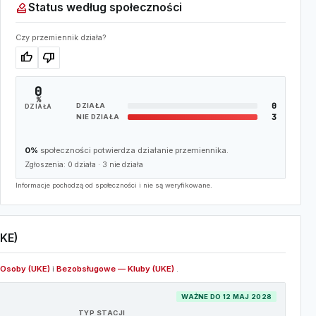
how_to_vote
Status według społeczności
Czy przemiennik działa?
thumb_up
thumb_down
0
%
0
DZIAŁA
DZIAŁA
3
NIE DZIAŁA
0%
społeczności potwierdza działanie przemiennika.
Zgłoszenia:
0
działa ·
3
nie działa
Informacje pochodzą od społeczności i nie są weryfikowane.
KE)
Osoby (UKE)
i
Bezobsługowe — Kluby (UKE)
.
WAŻNE DO 12 MAJ 2028
TYP STACJI